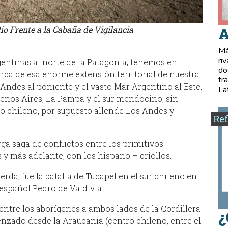
o Frente a la Cabaña de Vigilancia
A
Má
ri
gentinas al norte de la Patagonia, tenemos en
do
rca de esa enorme extensión territorial de nuestra
tr
 Andes al poniente y el vasto Mar Argentino al Este,
La
uenos Aires, La Pampa y el sur mendocino; sin
ico chileno, por supuesto allende Los Andes y
Ref
ga saga de conflictos entre los primitivos
 y más adelante, con los hispano – criollos.
rda, fue la batalla de Tucapel en el sur chileno en
 español Pedro de Valdivia.
entre los aborígenes a ambos lados de la Cordillera
¿
enzado desde la Araucanía (centro chileno, entre el