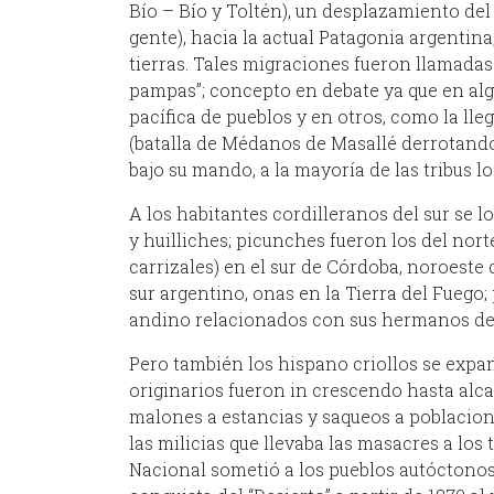
Bío – Bío y Toltén), un desplazamiento del
gente), hacia la actual Patagonia argentin
tierras. Tales migraciones fueron llamadas
pampas”; concepto en debate ya que en alg
pacífica de pueblos y en otros, como la lle
(batalla de Médanos de Masallé derrotando 
bajo su mando, a la mayoría de las tribus lo
A los habitantes cordilleranos del sur se
y huilliches; picunches fueron los del nort
carrizales) en el sur de Córdoba, noroeste
sur argentino, onas en la Tierra del Fuego
andino relacionados con sus hermanos del
Pero también los hispano criollos se expan
originarios fueron in crescendo hasta alc
malones a estancias y saqueos a poblacione
las milicias que llevaba las masacres a los 
Nacional sometió a los pueblos autóctonos 