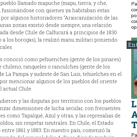
 pueblo llamado mapuche (mapu, tierra; y che,
Pa
co
a, fusionándose con quienes ya habitaban estas
po
 por algunos historiadores “Araucanización de las
co
unas zonas existió desde siempre, una relación
op
gada desde Chile de Calfucurá a principios de 1830
a los borogas), la realizó manu militari poniendo
Ent
cales.
 los conoció como pehuenches (gente de los pinares)
e chileno; ranqueles o ranculches (gente de los
 de La Pampa y sudeste de San Luis, tehuelches en el
; por mencionar algunos de los pueblos del oriente
 actual Chile.
dieron y las disputas por territorio con los pueblos
L
anzar dimensiones de lucha secular, con frecuentes
A
s como Tapalqué, Azul y otras; y las represalias de
toldos, sin respetar neutrales. En Chile, el Estado
entre 1861 y 1883. En nuestro país, comenzó la
Pa