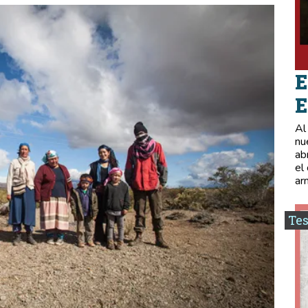
E
E
Al
nu
ab
el
ar
Tes