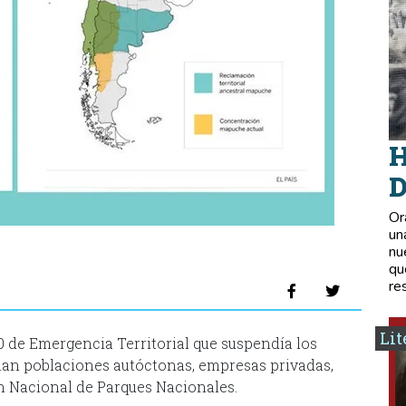
H
D
Or
un
nu
qu
re
Lit
0 de Emergencia Territorial que suspendía los
man poblaciones autóctonas, empresas privadas,
n Nacional de Parques Nacionales.