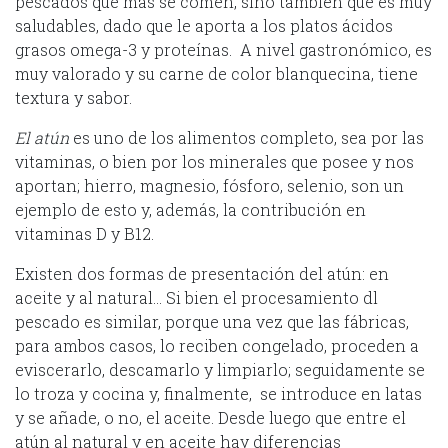
pescados que más se comen, sino también que es muy
saludables, dado que le aporta a los platos ácidos
grasos omega-3 y proteínas. A nivel gastronómico, es
muy valorado y su carne de color blanquecina, tiene
textura y sabor.
El atún
es uno de los alimentos completo, sea por las
vitaminas, o bien por los minerales que posee y nos
aportan; hierro, magnesio, fósforo, selenio, son un
ejemplo de esto y, además, la contribución en
vitaminas D y B12.
Existen dos formas de presentación del atún: en
aceite y al natural… Si bien el procesamiento dl
pescado es similar, porque una vez que las fábricas,
para ambos casos, lo reciben congelado, proceden a
eviscerarlo, descamarlo y limpiarlo; seguidamente se
lo troza y cocina y, finalmente, se introduce en latas
y se añade, o no, el aceite. Desde luego que entre el
atún al natural y en aceite hay diferencias