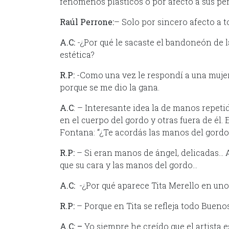
fenómenos plásticos o por afecto a sus pe
Raúl Perrone:
– Solo por sincero afecto a t
A.C:
-¿Por qué le sacaste el bandoneón de l
estética?
R.P:
-Como una vez le respondí a una mujer
porque se me dio la gana.
A.C
: – Interesante idea la de manos repet
en el cuerpo del gordo y otras fuera de él
Fontana: “¿Te acordás las manos del gordo?
R.P:
– Si eran manos de ángel, delicadas… 
que su cara y las manos del gordo…
A.C:
-¿Por qué aparece Tita Merello en uno 
R.P:
– Porque en Tita se refleja todo Buenos
A.C: –
Yo siempre he creído que el artista 