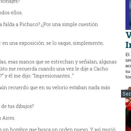
rsonajes?
odos ellos.
a falda a Pichuco? ¿Por una simple cuestión
V
I
 en una exposición: se lo saque, simplemente,
El
si
idas, esas manos que se estrechan y señalan, algunas
ac
. Esto me recuerda cuando una vez le dije a Cacho
su
” y él me dijo: “Impresionantes…”
to
Aún recuerdo que en su velorio estaban nada más
Se
de tus dibujos?
 Aires.
es un hombre que busca un orden nuevo. Y así murió