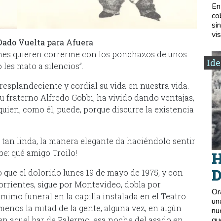
En
co
si
vis
Dado Vuelta para Afuera
enes quieren correrme con los ponchazos de unos
Ide
les mato a silencios”.
resplandeciente y cordial su vida en nuestra vida.
su fraterno Alfredo Gobbi, ha vivido dando ventajas,
quien, como él, puede, porque discurre la existencia
 tan linda, la manera elegante da haciéndolo sentir
be: qué amigo Troilo!
H
D
 que el dolorido lunes 19 de mayo de 1975, y con
orrientes, sigue por Montevideo, dobla por
Or
imo funeral en la capilla instalada en el Teatro
un
enos la mitad de la gente, alguna vez, en algún
nu
o en aquel bar de Palermo, esa noche del asado en
qu