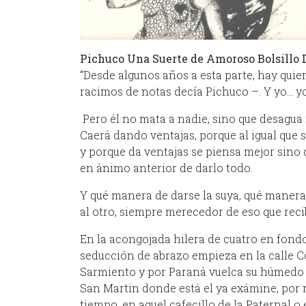
Pichuco Una Suerte de Amoroso Bolsillo 
“Desde algunos años a esta parte, hay qui
racimos de notas decía Pichuco –. Y yo… yo 
Pero él no mata a nadie, sino que desagua 
Caerá dando ventajas, porque al igual que 
y porque da ventajas se piensa mejor sino 
en ánimo anterior de darlo todo.
Y qué manera de darse la suya, qué manera
al otro, siempre merecedor de eso que reci
En la acongojada hilera de cuatro en fondo
seducción de abrazo empieza en la calle C
Sarmiento y por Paraná vuelca su húmedo m
San Martin donde está el ya exámine, por m
tiempo, en aquel cafecillo de la Paternal 