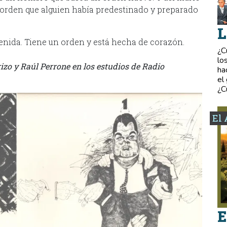
n orden que alguien había predestinado y preparado
L
enida. Tiene un orden y está hecha de corazón.
¿C
lo
zo y Raúl Perrone en los estudios de Radio
ha
el
¿C
El 
E