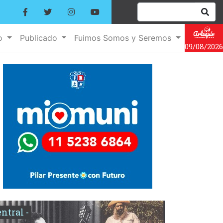
no
Publicado
Fuimos Somos y Seremos
09/08/2026
entral -