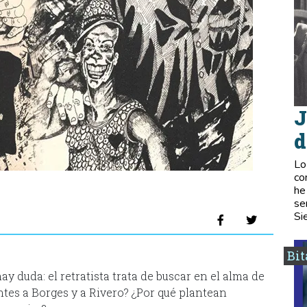
J
d
Lo
co
he
se
Si
Bi
ay duda: el retratista trata de buscar en el alma de
antes a Borges y a Rivero? ¿Por qué plantean