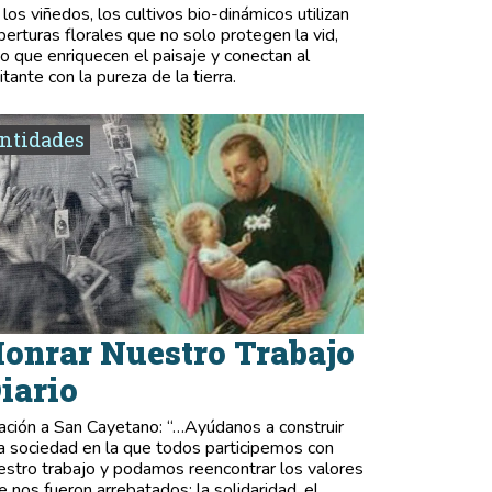
 los viñedos, los cultivos bio-dinámicos utilizan
berturas florales que no solo protegen la vid,
no que enriquecen el paisaje y conectan al
itante con la pureza de la tierra.
ntidades
onrar Nuestro Trabajo
iario
ación a San Cayetano: “…Ayúdanos a construir
a sociedad en la que todos participemos con
estro trabajo y podamos reencontrar los valores
e nos fueron arrebatados: la solidaridad, el