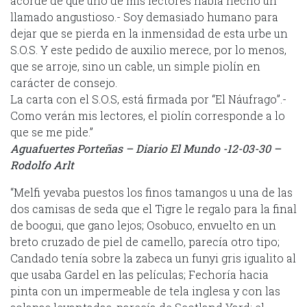
acorde de que uno de mis lectores había hecho un
llamado angustioso.- Soy demasiado humano para
dejar que se pierda en la inmensidad de esta urbe un
S.O.S. Y este pedido de auxilio merece, por lo menos,
que se arroje, sino un cable, un simple piolín en
carácter de consejo.
La carta con el S.O.S, está firmada por “El Náufrago”.-
Como verán mis lectores, el piolín corresponde a lo
que se me pide.”
Aguafuertes Porteñas – Diario El Mundo -12-03-30 –
Rodolfo Arlt
“Melfi yevaba puestos los finos tamangos u una de las
dos camisas de seda que el Tigre le regalo para la final
de boogui, que gano lejos; Osobuco, envuelto en un
breto cruzado de piel de camello, parecía otro tipo;
Candado tenía sobre la zabeca un funyi gris igualito al
que usaba Gardel en las películas; Fechoría hacia
pinta con un impermeable de tela inglesa y con las