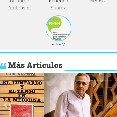
Dr. Jorge
Federico
RedBA
Ambrosini
Suarez
FIPEM
Más Artículos
Anterior
Si