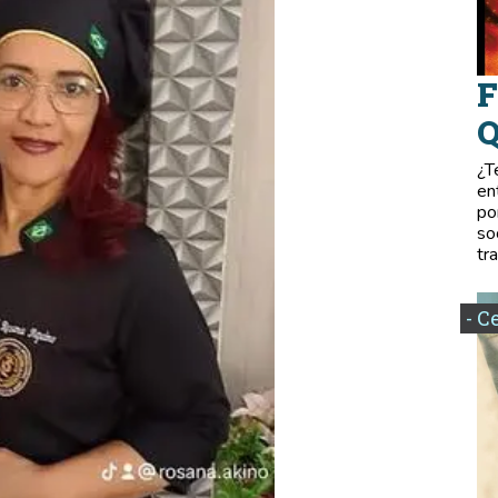
F
Q
¿T
en
po
so
tr
- C