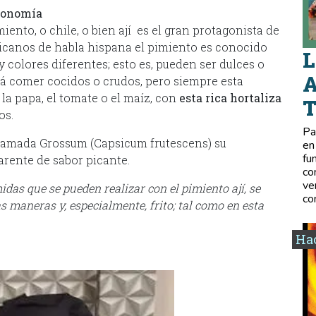
tronomía
ento, o chile, o bien ají es el gran protagonista de
icanos de habla hispana el pimiento es conocido
L
y colores diferentes; esto es, pueden ser dulces o
A
drá comer cocidos o crudos, pero siempre esta
la papa, el tomate o el maíz, con
esta rica hortaliza
os.
Pa
 llamada Grossum (Capsicum frutescens) su
en
fu
arente de sabor picante.
co
ve
das que se pueden realizar con el pimiento ají, se
co
 maneras y, especialmente, frito; tal como en esta
Hac