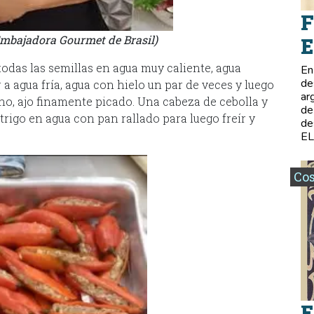
F
mbajadora Gourmet de Brasil)
E
 todas las semillas en agua muy caliente, agua
En
de
 a agua fría, agua con hielo un par de veces y luego
ar
ino, ajo finamente picado. Una cabeza de cebolla y
de
rigo en agua con pan rallado para luego freír y
de
E
Co
E