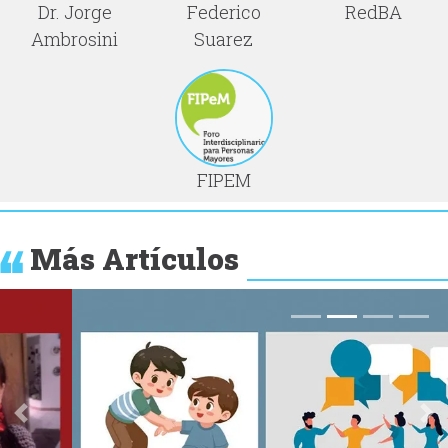
Dr. Jorge
Federico
RedBA
Ambrosini
Suarez
FIPEM
Más Artículos
Anterior
Si