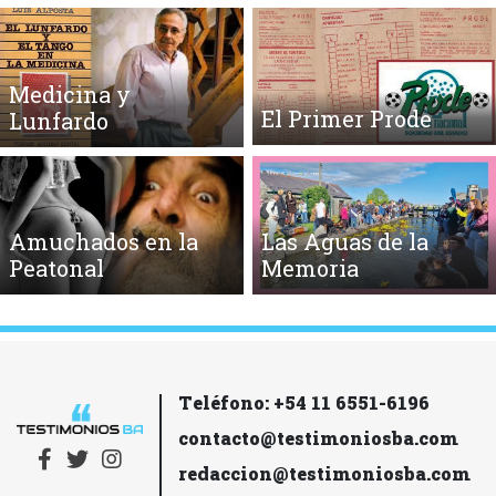
Medicina y
El Primer Prode
Lunfardo
Amuchados en la
Las Aguas de la
Peatonal
Memoria
Teléfono: +54 11 6551-6196
contacto@testimoniosba.com
redaccion@testimoniosba.com