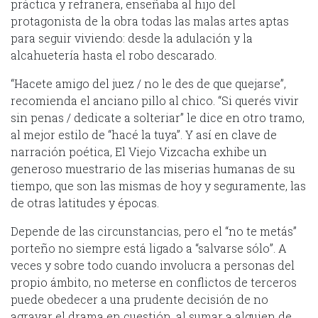
práctica y refranera, enseñaba al hijo del
protagonista de la obra todas las malas artes aptas
para seguir viviendo: desde la adulación y la
alcahuetería hasta el robo descarado.
“Hacete amigo del juez / no le des de que quejarse”,
recomienda el anciano pillo al chico. “Si querés vivir
sin penas / dedicate a solteriar” le dice en otro tramo,
al mejor estilo de “hacé la tuya”. Y así en clave de
narración poética, El Viejo Vizcacha exhibe un
generoso muestrario de las miserias humanas de su
tiempo, que son las mismas de hoy y seguramente, las
de otras latitudes y épocas.
Depende de las circunstancias, pero el “no te metás”
porteño no siempre está ligado a “salvarse sólo”. A
veces y sobre todo cuando involucra a personas del
propio ámbito, no meterse en conflictos de terceros
puede obedecer a una prudente decisión de no
agravar el drama en cuestión, al sumar a alguien de