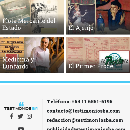
Flota Mercante del
Estado
El Ajenjo
Medicina y
El Primer Prode
Lunfardo
Teléfono: +54 11 6551-6196
contacto@testimoniosba.com
redaccion@testimoniosba.com
publicidad@testimoniosba.com