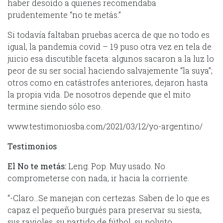
haber desoído a quienes recomendaba
prudentemente “no te metás.”
Si todavía faltaban pruebas acerca de que no todo es
igual, la pandemia covid – 19 puso otra vez en tela de
juicio esa discutible faceta: algunos sacaron a la luz lo
peor de su ser social haciendo salvajemente “la suya”;
otros como en catástrofes anteriores, dejaron hasta
la propia vida. De nosotros depende que el mito
termine siendo sólo eso.
www.testimoniosba.com/2021/03/12/yo-argentino/
Testimonios
El No te metás:
Leng. Pop. Muy usado. No
comprometerse con nada, ir hacia la corriente.
“-Claro…Se manejan con certezas. Saben de lo que es
capaz el pequeño burgués para preservar su siesta,
sus ravioles, su partido de fútbol, su polvito