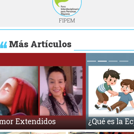
FIPEM
Más Artículos
Anterior
Si
¿Qué es la Ecpatía?