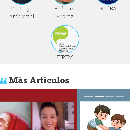
Dr. Jorge
Federico
RedBA
Ambrosini
Suarez
FIPEM
Más Artículos
Anterior
Si