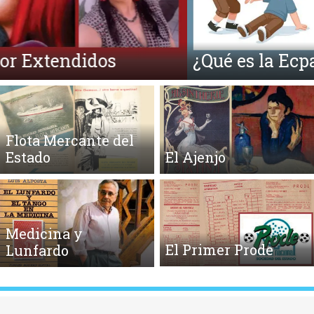
¿Qué es la Ecpatía?
Flota Mercante del
Estado
El Ajenjo
Medicina y
El Primer Prode
Lunfardo