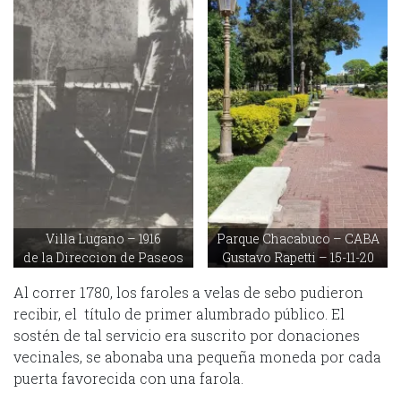
Villa Lugano – 1916
Parque Chacabuco – CABA
de la Direccion de Paseos
Gustavo Rapetti – 15-11-20
Al correr 1780, los faroles a velas de sebo pudieron
recibir, el título de primer alumbrado público. El
sostén de tal servicio era suscrito por donaciones
vecinales, se abonaba una pequeña moneda por cada
puerta favorecida con una farola.