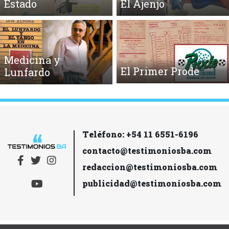
Estado
El Ajenjo
Medicina y
El Primer Prode
Lunfardo
Teléfono: +54 11 6551-6196
contacto@testimoniosba.com
redaccion@testimoniosba.com
publicidad@testimoniosba.com