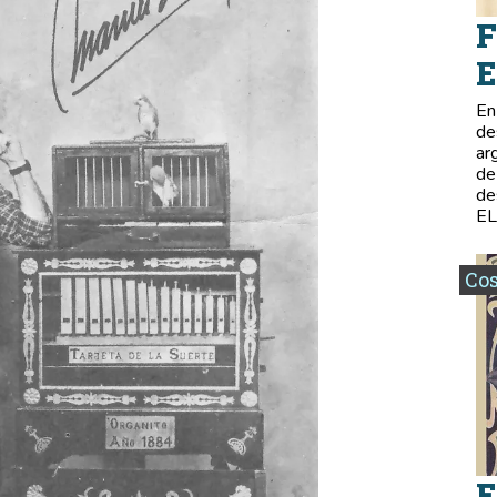
F
E
En
de
ar
de
de
E
Co
E