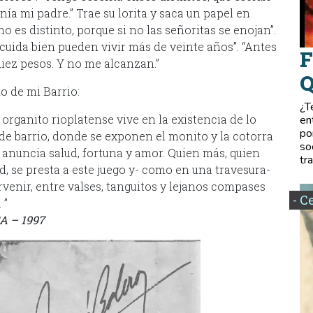
a mi padre.” Trae su lorita y saca un papel en
 es distinto, porque si no las señoritas se enojan”.
s cuida bien pueden vivir más de veinte años”. “Antes
F
diez pesos. Y no me alcanzan.”
Q
o de mi Barrio:
¿T
organito rioplatense vive en la existencia de lo
en
po
 de barrio, donde se exponen el monito y la cotorra
so
e anuncia salud, fortuna y amor. Quien más, quien
tr
, se presta a este juego y- como en una travesura-
venir, entre valses, tanguitos y lejanos compases
- C
 ”
SA – 1997