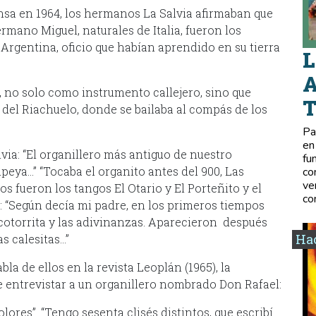
ensa en 1964, los hermanos La Salvia afirmaban que
rmano Miguel, naturales de Italia, fueron los
Argentina, oficio que habían aprendido en su tierra
L
A
, no solo como instrumento callejero, sino que
 del Riachuelo, donde se bailaba al compás de los
Pa
en
via: “El organillero más antiguo de nuestro
fu
eya…” “Tocaba el organito antes del 900, Las
co
ve
s fueron los tangos El Otario y El Porteñito y el
co
a: “Según decía mi padre, en los primeros tiempos
la cotorrita y las adivinanzas. Aparecieron después
Hac
s calesitas…”
bla de ellos en la revista Leoplán (1965), la
 entrevistar a un organillero nombrado Don Rafael:
lores”. “Tengo sesenta clisés distintos, que escribí