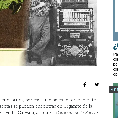
¿
Pa
co
po
co
op
Ent
Buenos Aires, por eso su tema es reiteradamente
acetas se pueden encontrar en Organito de la
én en La Calesita; ahora en
Cotorrita de la Suerte
.