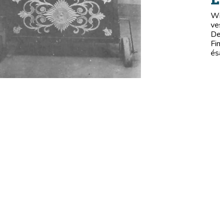
Wi
ve
De
Fi
és