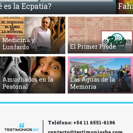
Fahrenheit 451 y la Quema de Libros
Medicina y
El Primer Prode
Lunfardo
Amuchados en la
Las Aguas de la
Peatonal
Memoria
Teléfono: +54 11 6551-6196
contacto@testimoniosba.com