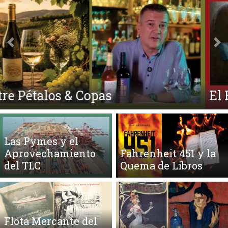
Anterior
Si
El Ego y el Amor Extendidos
Las Pymes y el
Aprovechamiento
Fahrenheit 451 y la
del TLC
Quema de Libros
Flota Mercante del