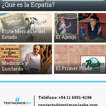
¿Qué es la Ecpatía?
Flota Mercante del
Estado
El Ajenjo
Medicina y
El Primer Prode
Lunfardo
Teléfono: +54 11 6551-6196
contacto@testimoniosba.com