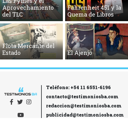
Las Pymes y el
Aprovechamiento
Fahrenheit 451 y la
del TLC
Quema de Libros
Flota Mercante del
Estado
El Ajenjo
Teléfono: +54 11 6551-6196
contacto@testimoniosba.com
redaccion@testimoniosba.com
publicidad@testimoniosba.com