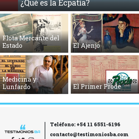
¿Qué es la Ecpatía?
Flota Mercante del
Estado
El Ajenjo
Medicina y
El Primer Prode
Lunfardo
Teléfono: +54 11 6551-6196
contacto@testimoniosba.com