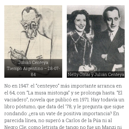
Julián Centeya
Tiempo Argentino – 28-07-
84
Nelly Omar y Julián Centeya
No en 1947: el “centeyeo” más importante arranca en
el 64, con “La musa mistonga” y se prolonga hasta. “El
vaciadero”, novela que publicó en 1971. Hay todavía un
libro póstumo, que data del ’78, y le pregunta que sigue
rondando: ¿era un vate de positiva importancia? En
parecida línea, no superó a Carlos de la Púa ni al
Negro Cle; como letrista de tango no fue un Manzi ni