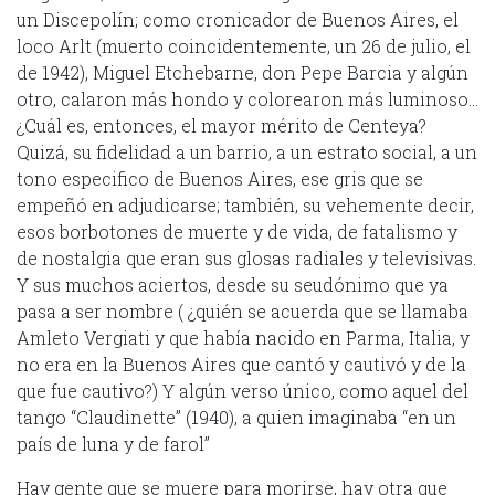
un Discepolín; como cronicador de Buenos Aires, el
loco Arlt (muerto coincidentemente, un 26 de julio, el
de 1942), Miguel Etchebarne, don Pepe Barcia y algún
otro, calaron más hondo y colorearon más luminoso…
¿Cuál es, entonces, el mayor mérito de Centeya?
Quizá, su fidelidad a un barrio, a un estrato social, a un
tono especifico de Buenos Aires, ese gris que se
empeñó en adjudicarse; también, su vehemente decir,
esos borbotones de muerte y de vida, de fatalismo y
de nostalgia que eran sus glosas radiales y televisivas.
Y sus muchos aciertos, desde su seudónimo que ya
pasa a ser nombre ( ¿quién se acuerda que se llamaba
Amleto Vergiati y que había nacido en Parma, Italia, y
no era en la Buenos Aires que cantó y cautivó y de la
que fue cautivo?) Y algún verso único, como aquel del
tango “Claudinette” (1940), a quien imaginaba “en un
país de luna y de farol”
Hay gente que se muere para morirse, hay otra que