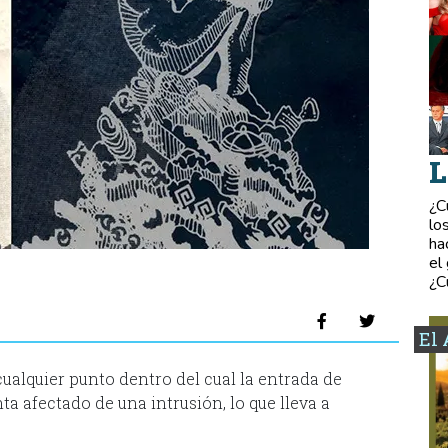
L
¿C
lo
ha
el
¿C
El 
cualquier punto dentro del cual la entrada de
ta afectado de una intrusión, lo que lleva a