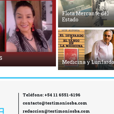
Flota Mercante del
Estado
Siguiente
Medicina y Lunfard
Teléfono: +54 11 6551-6196
contacto@testimoniosba.com
redaccion@testimoniosba.com