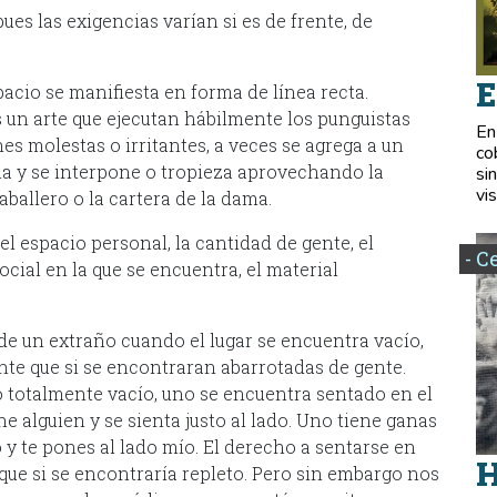
ues las exigencias varían si es de frente, de
E
acio se manifiesta en forma de línea recta.
 un arte que ejecutan hábilmente los punguistas
En
s molestas o irritantes, a veces se agrega a un
co
ma y
se interpone o tropieza aprovechando la
si
vis
aballero o la cartera de la dama.
 espacio personal, la cantidad de gente, el
- C
ocial en la que se encuentra, el material
 de un extraño cuando el lugar se encuentra vacío,
te que si se encontraran abarrotadas de gente.
 totalmente vacío, uno se encuentra sentado en el
ne alguien y se sienta justo al lado. Uno tiene ganas
 y te pones al lado mío. El derecho a sentarse en
H
 que si se encontraría repleto. Pero sin embargo nos