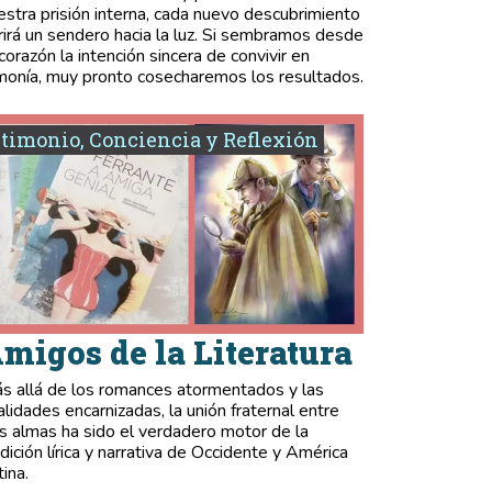
estra prisión interna, cada nuevo descubrimiento
rirá un sendero hacia la luz. Si sembramos desde
 corazón la intención sincera de convivir en
monía, muy pronto cosecharemos los resultados.
timonio, Conciencia y Reflexión
migos de la Literatura
s allá de los romances atormentados y las
validades encarnizadas, la unión fraternal entre
s almas ha sido el verdadero motor de la
adición lírica y narrativa de Occidente y América
tina.