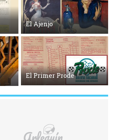
El Ajenjo
El Primer Prode
o