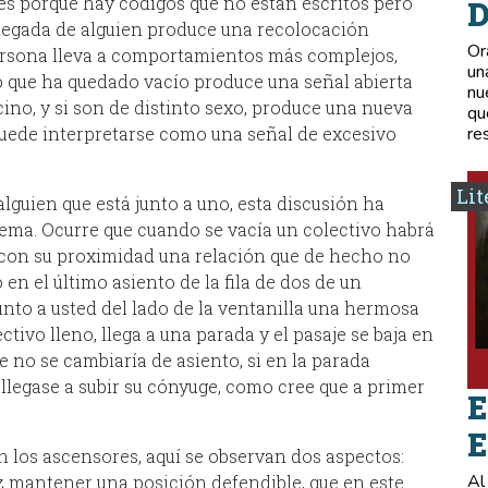
o es porque hay códigos que no están escritos pero
D
 llegada de alguien produce una recolocación
Or
 persona lleva a comportamientos más complejos,
un
ro que ha quedado vacío produce una señal abierta
nu
cino, y si son de distinto sexo, produce una nueva
qu
uede interpretarse como una señal de excesivo
re
Lit
alguien que está junto a uno, esta discusión ha
 tema. Ocurre que cuando se vacía un colectivo habrá
 con su proximidad una relación que de hecho no
en el último asiento de la fila de dos de un
junto a usted del lado de la ventanilla una hermosa
ivo lleno, llega a una parada y el pasaje se baja en
e no se cambiaría de asiento, si en la parada
, llegase a subir su cónyuge, como cree que a primer
E
E
los ascensores, aquí se observan dos aspectos:
Al
ez mantener una posición defendible, que en este