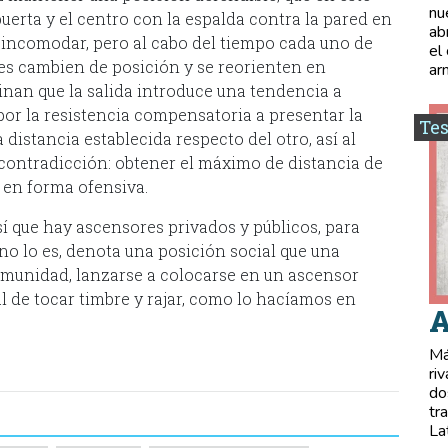
nu
puerta y el centro con la espalda contra la pared en
ab
n incomodar, pero al cabo del tiempo cada uno de
el
es cambien de posición y se reorienten en
ar
nan que la salida introduce una tendencia a
 por la resistencia compensatoria a presentar la
Tes
distancia establecida respecto del otro, así al
contradicción: obtener el máximo de distancia de
en forma ofensiva.
sí que hay ascensores privados y públicos, para
 no lo es, denota una posición social que una
omunidad, lanzarse a colocarse en un ascensor
l de tocar timbre y rajar, como lo hacíamos en
A
Má
ri
do
tr
La