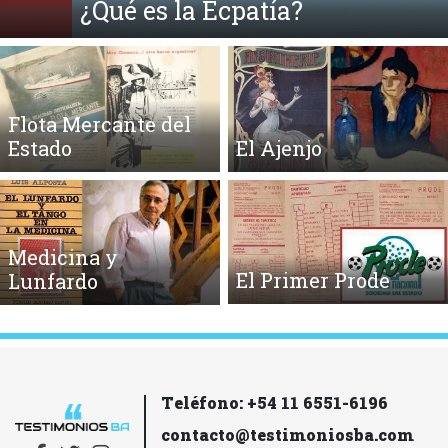
¿Qué es la Ecpatía?
Flota Mercante del
Estado
El Ajenjo
Medicina y
El Primer Prode
Lunfardo
Teléfono: +54 11 6551-6196
contacto@testimoniosba.com