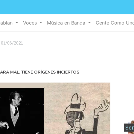
Hablan
Voces
Música en Banda
Gente Como Un
:
01/06/2021
ARA MAL, TIENE ORÍGENES INCIERTOS
Se