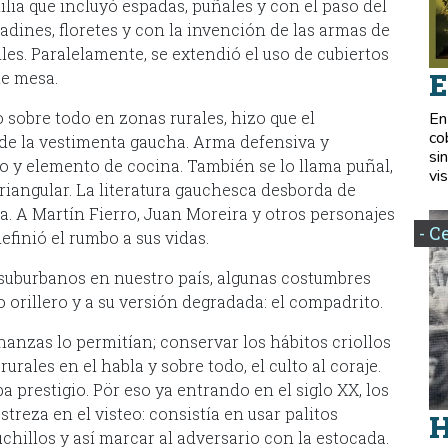
lia que incluyó espadas, puñales y con el paso del
adines, floretes y con la invención de las armas de
les. Paralelamente, se extendió el uso de cubiertos
E
de mesa.
o sobre todo en zonas rurales, hizo que el
En
co
 de la vestimenta gaucha. Arma defensiva y
si
o y elemento de cocina. También se lo llama puñal,
vis
triangular. La literatura gauchesca desborda de
ta. A Martín Fierro, Juan Moreira y otros personajes
- C
definió el rumbo a sus vidas.
suburbanos en nuestro país, algunas costumbres
orillero y a su versión degradada: el compadrito.
nanzas lo permitían; conservar los hábitos criollos
rales en el habla y sobre todo, el culto al coraje.
a prestigio. Pör eso ya entrando en el siglo XX, los
treza en el visteo: consistía en usar palitos
H
chillos y así marcar al adversario con la estocada.