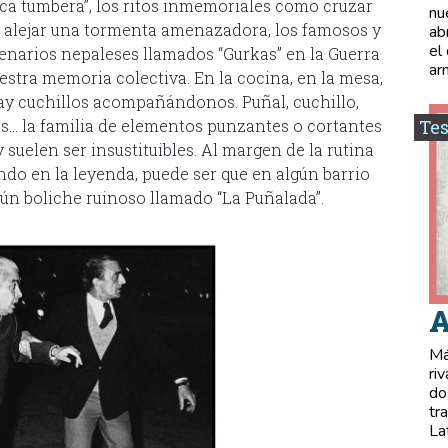
aca tumbera”, los ritos inmemoriales como cruzar
nu
ra alejar una tormenta amenazadora, los famosos y
ab
el
cenarios nepaleses llamados “Gurkas” en la Guerra
ar
estra memoria colectiva. En la cocina, en la mesa,
 hay cuchillos acompañándonos. Puñal, cuchillo,
mas… la familia de elementos punzantes o cortantes
Tes
suelen ser insustituibles. Al margen de la rutina
do en la leyenda, puede ser que en algún barrio
lgún boliche ruinoso llamado “La Puñalada”.
A
Má
ri
do
tr
La