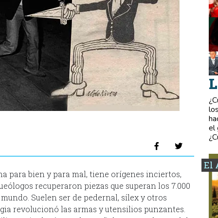
L
¿C
lo
ha
el
¿C
El 
a para bien y para mal, tiene orígenes inciertos,
queólogos recuperaron piezas que superan los 7.000
 mundo. Suelen ser de pedernal, sílex y otros
gia revolucionó las armas y utensilios punzantes.