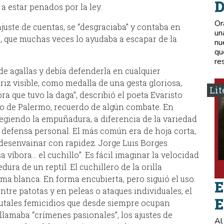
D
 a estar penados por la ley.
Or
juste de cuentas, se “desgraciaba” y contaba en
un
 que muchas veces lo ayudaba a escapar de la
nu
qu
re
e agallas y debía defenderla en cualquier
riz visible, como medalla de una gesta gloriosa,
Lit
a que tuvo la daga”, describió el poeta Evaristo
apo de Palermo, recuerdo de algún combate. En
tegiendo la empuñadura, a diferencia de la variedad
a defensa personal. El más común era de hoja corta,
a desenvainar con rapidez. Jorge Luis Borges
 víbora… el cuchillo”. Es fácil imaginar la velocidad
dura de un reptil. El cuchillero de la orilla
ma blanca. En forma encubierta, pero siguió el uso.
E
tre patotas y en peleas o ataques individuales, el
E
brutales femicidios que desde siempre ocupan
llamaba “crímenes pasionales”, los ajustes de
Al