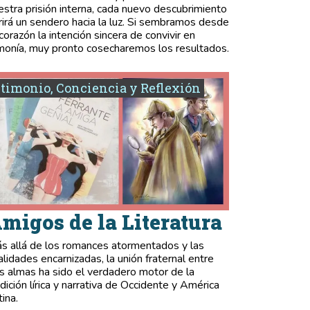
estra prisión interna, cada nuevo descubrimiento
rirá un sendero hacia la luz. Si sembramos desde
 corazón la intención sincera de convivir en
monía, muy pronto cosecharemos los resultados.
timonio, Conciencia y Reflexión
migos de la Literatura
s allá de los romances atormentados y las
validades encarnizadas, la unión fraternal entre
s almas ha sido el verdadero motor de la
adición lírica y narrativa de Occidente y América
tina.