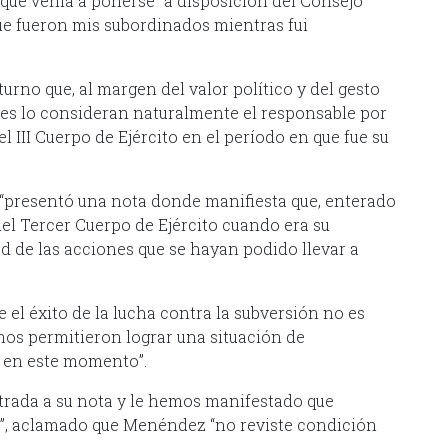
 que venía a ponerse “a disposición del Consejo
ue fueron mis subordinados mientras fui
urno que, al margen del valor político y del gesto
eyes lo consideran naturalmente el responsable por
l III Cuerpo de Ejército en el período en que fue su
z “presentó una nota donde manifiesta que, enterado
del Tercer Cuerpo de Ejército cuando era su
 de las acciones que se hayan podido llevar a
 el éxito de la lucha contra la subversión no es
 nos permitieron lograr una situación de
 en este momento”.
trada a su nota y le hemos manifestado que
r”, aclamado que Menéndez “no reviste condición