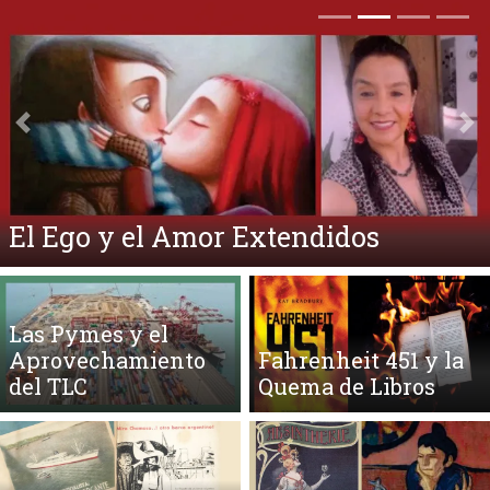
Anterior
Si
El Ego y el Amor Extendidos
Las Pymes y el
Aprovechamiento
Fahrenheit 451 y la
del TLC
Quema de Libros