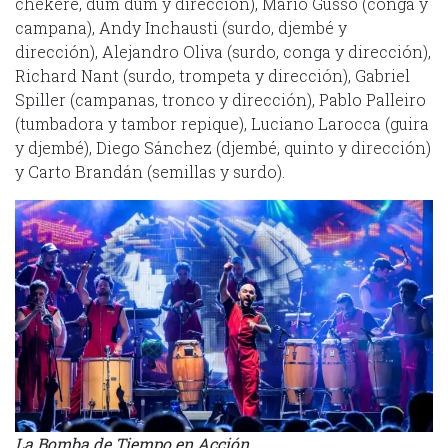
chekeré, dum dum y dirección), Mario Gusso (conga y
campana), Andy Inchausti (surdo, djembé y
dirección), Alejandro Oliva (surdo, conga y dirección),
Richard Nant (surdo, trompeta y dirección), Gabriel
Spiller (campanas, tronco y dirección), Pablo Palleiro
(tumbadora y tambor repique), Luciano Larocca (guira
y djembé), Diego Sánchez (djembé, quinto y dirección)
y Carto Brandán (semillas y surdo).
La Bomba de Tiempo en Acción