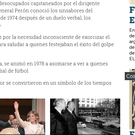
desocupados capitaneados por el dirigente
F
eneral Perón conoció los sinsabores del
E
e 1974 después de un duelo verbal, los
.
En
de
z por la necesidad inconsciente de exorcizar el
ar
ara saludar a quienes festejaban el éxito del golpe
de
de
E
a, se animó en 1978 a asomarse a ver a quienes
al de fútbol.
Co
ador se convirtieron en un símbolo de los tiempos
E