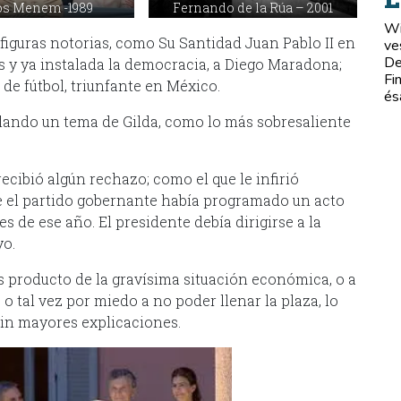
os Menem -1989
Fernando de la Rúa – 2001
Wi
s figuras notorias, como Su Santidad Juan Pablo II en
ve
De
s y ya instalada la democracia, a Diego Maradona;
Fi
de fútbol, triunfante en México.
és
ilando un tema de Gilda, como lo más sobresaliente
cibió algún rechazo; como el que le infirió
ue el partido gobernante había programado un acto
s de ese año. El presidente debía dirigirse a la
yo.
es producto de la gravísima situación económica, o a
, o tal vez por miedo a no poder llenar la plaza, lo
sin mayores explicaciones.