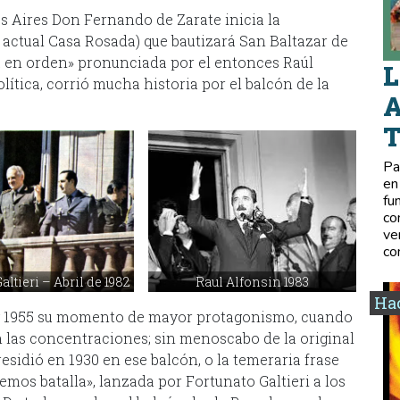
 Aires Don Fernando de Zarate inicia la
 actual Casa Rosada) que bautizará San Baltazar de
stá en orden» pronunciada por el entonces Raúl
L
ica, corrió mucha historia por el balcón de la
A
Pa
en
fu
co
ve
co
altieri – Abril de 1982
Raul Alfonsin 1983
Hac
 y 1955 su momento de mayor protagonismo, cuando
n las concentraciones; sin menoscabo de la original
residió en 1930 en ese balcón, o la temeraria frase
emos batalla», lanzada por Fortunato Galtieri a los