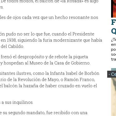
. De todos modos, el balcón de «la Rosada» es algo
s.
les de ojos cada vez que un hecho resonante nos
F
Q
cón pudo no ser lo que fue, cuando el Presidente
¿T
en 1938, siguiendo la furia modernizante que había
en
 del Cabildo.
po
so
, frenó el despropósito y de rebote la piqueta
tr
hoy hospedan al Museo de la Casa de Gobierno.
isitantes ilustres, como la Infanta Isabel de Borbón
- C
ario de la Revolución de Mayo, o Ramón Franco,
l balcón la hazaña de haber cruzado en vuelo el
a sus inquilinos.
e su segundo mandato, fue recibido con una