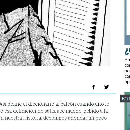
¿
Pa
co
po
co
op
Ent
Así define el diccionario al balcón cuando uno lo
mo esa definición no satisface mucho, debido a la
 en nuestra Historia, decidimos ahondar un poco