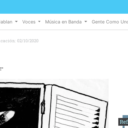
Hablan
Voces
Música en Banda
Gente Como U
icación:
02/10/2020
E"
Ref