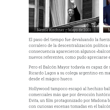
Néstor Kirchner – Mayo de 2003
M
El paso del tiempo fue devaluando la fuer
corralero de la descentralización política 
consecuencia aparecieron algunos «balconc
nuevos referentes, como pudo apreciarse e
Pero el Balcón Mayor todavía es capaz de s
Ricardo Lagos a su colega argentino en ma
desde el mágico hueco.
Hollywood tampoco escapó al hechizo ba
comerciales más que por devoción histórica
Evita, un film protagonizado por Madona b
con curiosas escenas tomadas en el balcón