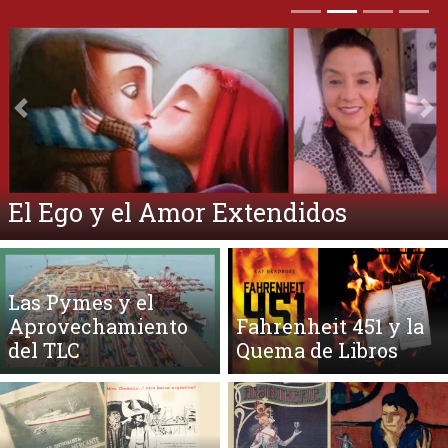
Anterior
Si
El Ego y el Amor Extendidos
Las Pymes y el
Aprovechamiento
Fahrenheit 451 y la
del TLC
Quema de Libros