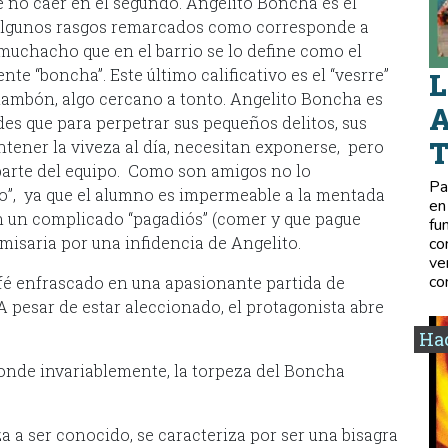
e no caer en el segundo. Angelito Boncha es el
n algunos rasgos remarcados como corresponde a
 muchacho que en el barrio se lo define como el
nte “boncha”. Este último calificativo es el “vesrre”
L
hambón, algo cercano a tonto. Angelito Boncha es
A
es que para perpetrar sus pequeños delitos, sus
ntener la viveza al día, necesitan exponerse, pero
parte del equipo. Como son amigos no lo
Pa
o”, ya que el alumno es impermeable a la mentada
en
an un complicado “pagadiós” (comer y que pague
fu
misaria por una infidencia de Angelito.
co
ve
co
afé enfrascado en una apasionante partida de
 A pesar de estar aleccionado, el protagonista abre
Hac
donde invariablemente, la torpeza del Boncha
a ser conocido, se caracteriza por ser una bisagra