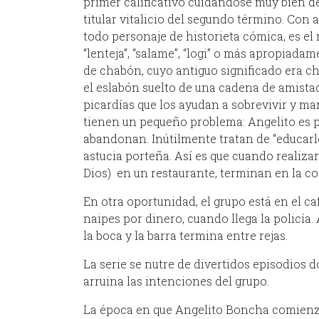
primer calificativo cuidándose muy bien d
titular vitalicio del segundo término. Co
todo personaje de historieta cómica, es el
“lenteja”, “salame”, “logi” o más apropiadame
de chabón, cuyo antiguo significado era c
el eslabón suelto de una cadena de amistad
picardías que los ayudan a sobrevivir y ma
tienen un pequeño problema: Angelito es 
abandonan. Inútilmente tratan de “educarl
astucia porteña. Así es que cuando realiz
Dios) en un restaurante, terminan en la co
En otra oportunidad, el grupo está en el c
naipes por dinero, cuando llega la policía.
la boca y la barra termina entre rejas.
La serie se nutre de divertidos episodios 
arruina las intenciones del grupo.
La época en que Angelito Boncha comienza 