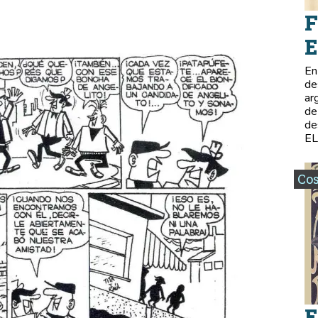
F
E
En
de
ar
de
de
E
Co
E