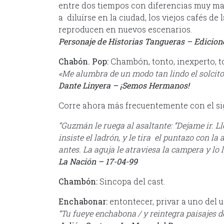
entre dos tiempos con diferencias muy ma
a diluírse en la ciudad, los viejos cafés d
reproducen en nuevos escenarios.
Personaje de Historias Tangueras – Edicion
Chabón. Pop:
Chambón, tonto, inexperto, t
«Me alumbra de un modo tan lindo el solcito
Dante Linyera – ¡Semos Hermanos!
Corre ahora más frecuentemente con el sig
“Guzmán le ruega al asaltante: “Dejame ir. L
insiste el ladrón, y le tira el puntazo con 
antes. La aguja le atraviesa la campera y lo l
La Nación – 17-04-99
Chambón:
Sincopa del cast.
Enchabonar:
entontecer, privar a uno del u
“Tu fueye enchabona / y reintegra paisajes d