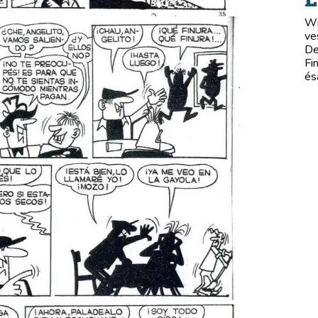
Wi
ve
De
Fi
és