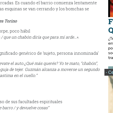
rcadas. Es cuando el barrio comienza lentamente
e las esquinas se van cerrando y los bomchas se
F
es Torino
Q
orpe, poco hábil
 / que un chabón diría que para mí arde…».
¿T
en
po
so
nificado genérico de ‘sujeto, persona innominada’
tr
levate el auto.¿Qué más querés? Yo te mato, “chabón”,
la aguja de tejer. Guzmán alcanza a moverse un segundo
- C
astima en el cuello.”
so de sus facultades espirituales
e barro / y devuelve cosas”