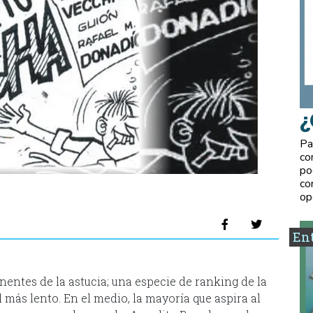
¿
Pa
co
po
co
op
Ent
entes de la astucia; una especie de ranking de la
 más lento. En el medio, la mayoría que aspira al