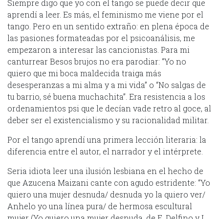
Siempre digo que yo con el tango se puede decir que
aprendí a leer. Es más, el feminismo me viene por el
tango. Pero en un sentido extraño: en plena época de
las pasiones formateadas por el psicoanálisis, me
empezaron a interesar las cancionistas. Para mi
canturrear Besos brujos no era parodiar: “Yo no
quiero que mi boca maldecida traiga más
desesperanzas a mi alma y a mi vida” o “No salgas de
tu barrio, sé buena muchachita”. Era resistencia a los
ordenamientos psi que le decían vade retro al goce, al
deber ser el existencialismo y su racionalidad militar.
Por el tango aprendí una primera lección literaria: la
diferencia entre el autor, el narrador y el intérprete.
Seria idiota leer una ilusión lesbiana en el hecho de
que Azucena Maizani cante con agudo estridente: “Yo
quiero una mujer desnuda/ desnuda yo la quiero ver/
Anhelo yo una línea pura/ de hermosa escultural
mujer (Yo quiero una mujer desnuda, de E. Delfino y L.