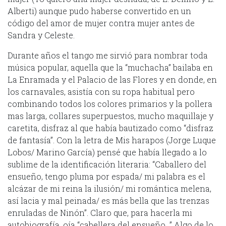
Alberti) aunque pudo haberse convertido en un
código del amor de mujer contra mujer antes de
Sandra y Celeste.
Durante años el tango me sirvió para nombrar toda
música popular, aquella que la “muchacha” bailaba en
La Enramada y el Palacio de las Flores y en donde, en
los carnavales, asistía con su ropa habitual pero
combinando todos los colores primarios y la pollera
mas larga, collares superpuestos, mucho maquillaje y
caretita, disfraz al que había bautizado como “disfraz
de fantasía”. Con la letra de Mis harapos (Jorge Luque
Lobos/ Marino García) pensé que había llegado a lo
sublime de la identificación literaria: “Caballero del
ensueño, tengo pluma por espada/ mi palabra es el
alcázar de mi reina la ilusión/ mi romántica melena,
así lacia y mal peinada/ es más bella que las trenzas
enruladas de Ninón”. Claro que, para hacerla mi
autobiografía, oía “cabellera del ensueño…” Algo de lo