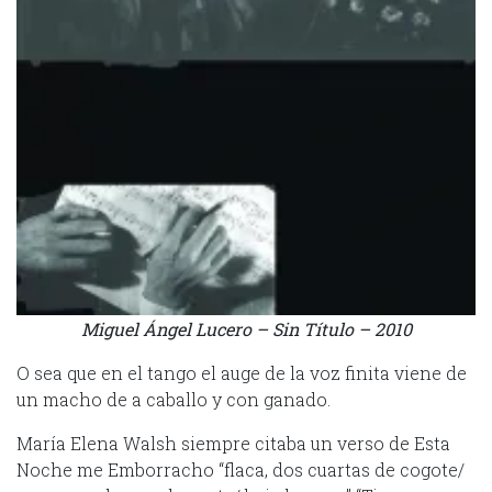
Miguel Ángel Lucero – Sin Título – 2010
O sea que en el tango el auge de la voz finita viene de
un macho de a caballo y con ganado.
María Elena Walsh siempre citaba un verso de Esta
Noche me Emborracho “flaca, dos cuartas de cogote/