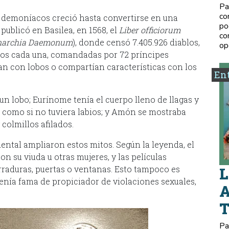
Pa
co
s demoníacos creció hasta convertirse en una
po
blicó en Basilea, en 1568, el
Liber officiorum
co
narchia Daemonum
), donde censó 7.405.926 diablos,
op
nios cada una, comandadas por 72 príncipes
ban con lobos o compartían características con los
Ent
n lobo; Eurínome tenía el cuerpo lleno de llagas y
s, como si no tuviera labios; y Amón se mostraba
colmillos afilados.
ental ampliaron estos mitos. Según la leyenda, el
n su viuda u otras mujeres, y las películas
raduras, puertas o ventanas. Esto tampoco es
L
tenía fama de propiciador de violaciones sexuales,
A
Pa