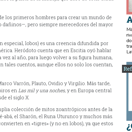
A
de los primeros hombres para crear un mundo de
mo dañinos—, pero siempre merecedores del mayor
Má
ri
do
 especial, lobos) es una creencia difundida por
tr
érica. Heródoto cuenta que en Escitia oyó hablar
La
vez al año, para luego volver a su figura humana,
 tales cuentos, aunque ellos no solo los cuentan,
Ref
rco Varrón, Plauto, Ovidio y Virgilio. Más tarde,
piros en
Las mil y una noches
, y en Europa central
de el siglo X.
plia colección de mitos zoantrópicos antes de la
té-abá, el Sharón, el Runa Uturunco y muchos más.
nvierten en «tigres» (y no en lobos), ya que estos
¿