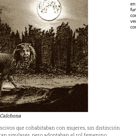
en
fu
co
ve
co
Calchona
civos que cohabitaban con mujeres, sin distinción
ran similares, pero adoptaban el rol femenino,