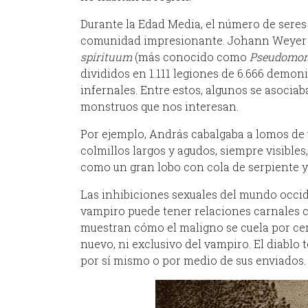
Durante la Edad Media, el número de sere
comunidad impresionante. Johann Weyer pu
spirituum
(más conocido como
Pseudomo
divididos en 1.111 legiones de 6.666 demo
infernales. Entre estos, algunos se asocia
monstruos que nos interesan.
Por ejemplo, András cabalgaba a lomos de u
colmillos largos y agudos, siempre visible
como un gran lobo con cola de serpiente y 
Las inhibiciones sexuales del mundo occid
vampiro puede tener relaciones carnales co
muestran cómo el maligno se cuela por cer
nuevo, ni exclusivo del vampiro. El diablo 
por sí mismo o por medio de sus enviados.