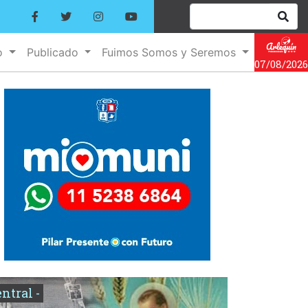
o
Publicado
Fuimos Somos y Seremos
07/08/2026
entral -