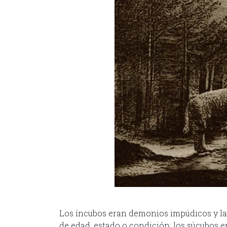
Los íncubos eran demonios impúdicos y las
de edad, estado o condición; los súcubos e