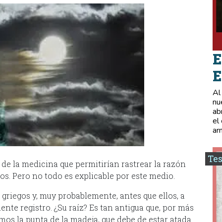
E
E
Al
nu
ab
el
ar
Tes
de la medicina que permitirían rastrear la razón
os. Pero no todo es explicable por este medio.
 griegos y, muy probablemente, antes que ellos, a
nte registro. ¿Su raíz? Es tan antigua que, por más
os la punta de la madeja, que debe de estar atada