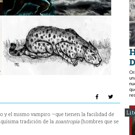
H
D
Or
un
nu
qu
re
Lit
 y el mismo vampiro —que tienen la facilidad de
iquísima tradición de la
zoantropía
(hombres que se