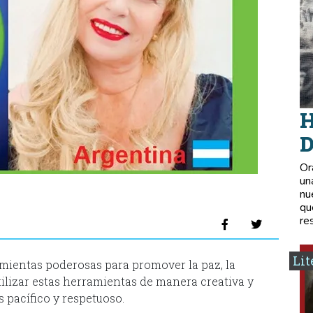
H
D
Or
un
nu
qu
re
Lit
ramientas poderosas para promover la paz, la
utilizar estas herramientas de manera creativa y
pacífico y respetuoso.