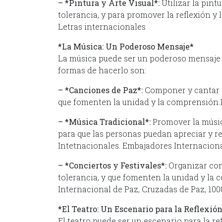
– *Pintura y Arte Visual*:
Utilizar la pint
tolerancia, y para promover la reflexión y
Letras internacionales
*La Música: Un Poderoso Mensaje*
La música puede ser un poderoso mensaje p
formas de hacerlo son:
– *Canciones de Paz*:
Componer y cantar c
que fomenten la unidad y la comprensión.1
– *Música Tradicional*:
Promover la música
para que las personas puedan apreciar y re
Intetnacionales. Embajadores Internaciona
– *Conciertos y Festivales*:
Organizar conc
tolerancia, y que fomenten la unidad y la
Internacional de Paz, Cruzadas de Paz, 1000
*El Teatro: Un Escenario para la Reflexió
El teatro puede ser un escenario para la re