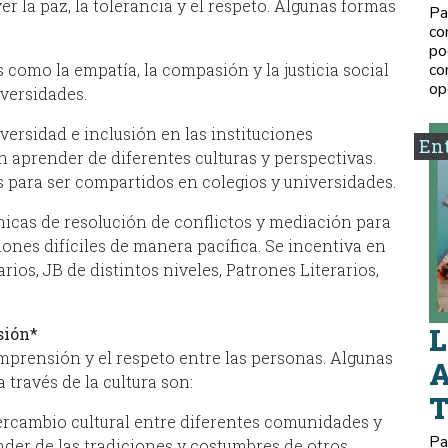
 la paz, la tolerancia y el respeto. Algunas formas
Pa
co
po
como la empatía, la compasión y la justicia social
co
op
iversidades.
ersidad e inclusión en las instituciones
Ent
n aprender de diferentes culturas y perspectivas.
 para ser compartidos en colegios y universidades.
icas de resolución de conflictos y mediación para
ones difíciles de manera pacífica. Se incentiva en
arios, JB de distintos niveles, Patrones Literarios,
L
sión*
mprensión y el respeto entre las personas. Algunas
A
 través de la cultura son:
rcambio cultural entre diferentes comunidades y
Pa
der de las tradiciones y costumbres de otros.