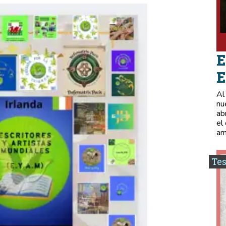
E
E
Al
nu
ab
el
ar
Tes