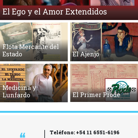
¿Qué es la Ecpatía?
Flota Mercante del
Estado
El Ajenjo
Medicina y
El Primer Prode
Lunfardo
Teléfono: +54 11 6551-6196