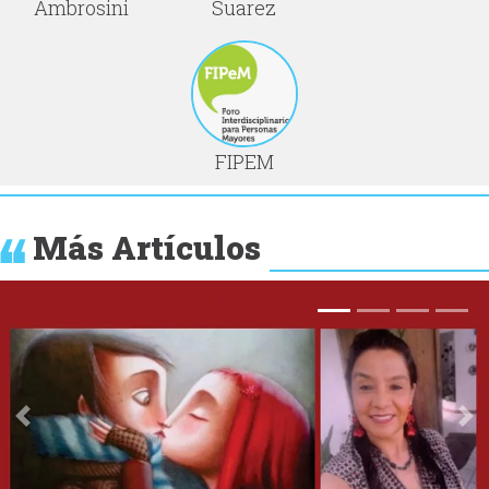
Ambrosini
Suarez
FIPEM
Más Artículos
Anterior
Si