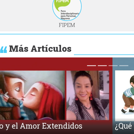
FIPEM
Más Artículos
Anterior
Si
¿Qué es la Ecpatía?