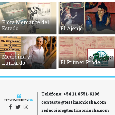
Flota Mercante del
Estado
El Ajenjo
Medicina y
El Primer Prode
Lunfardo
Teléfono: +54 11 6551-6196
contacto@testimoniosba.com
redaccion@testimoniosba.com