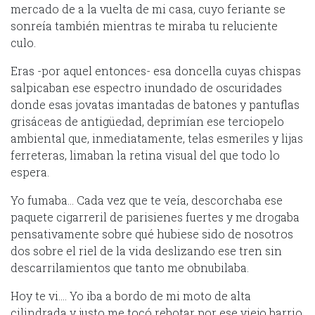
mercado de a la vuelta de mi casa, cuyo feriante se
sonreía también mientras te miraba tu reluciente
culo.
Eras -por aquel entonces- esa doncella cuyas chispas
salpicaban ese espectro inundado de oscuridades
donde esas jovatas imantadas de batones y pantuflas
grisáceas de antigüedad, deprimían ese terciopelo
ambiental que, inmediatamente, telas esmeriles y lijas
ferreteras, limaban la retina visual del que todo lo
espera.
Yo fumaba… Cada vez que te veía, descorchaba ese
paquete cigarreril de parisienes fuertes y me drogaba
pensativamente sobre qué hubiese sido de nosotros
dos sobre el riel de la vida deslizando ese tren sin
descarrilamientos que tanto me obnubilaba.
Hoy te vi…. Yo iba a bordo de mi moto de alta
cilindrada y justo me tocó rebotar por ese viejo barrio