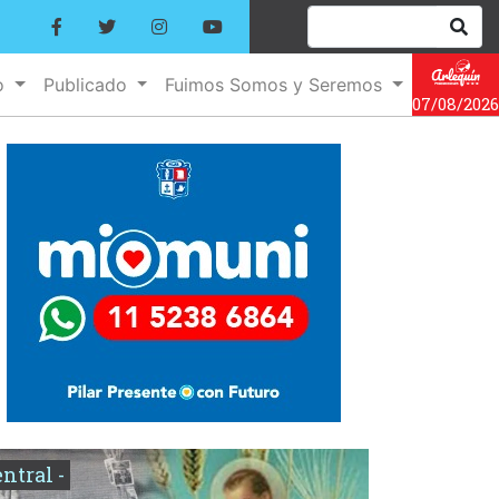
o
Publicado
Fuimos Somos y Seremos
07/08/2026
entral -