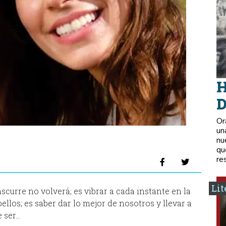
H
D
Or
un
nu
qu
re
Lit
scurre no volverá; es vibrar a cada instante en la
llos; es saber dar lo mejor de nosotros y llevar a
 ser…