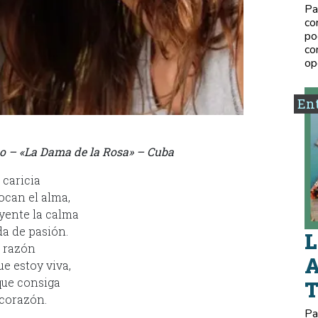
Pa
co
po
co
op
Ent
do – «La Dama de la Rosa» – Cuba
 caricia
ocan el alma,
yente la calma
a de pasión.
L
 razón
A
ue estoy viva,
que consiga
corazón.
Pa