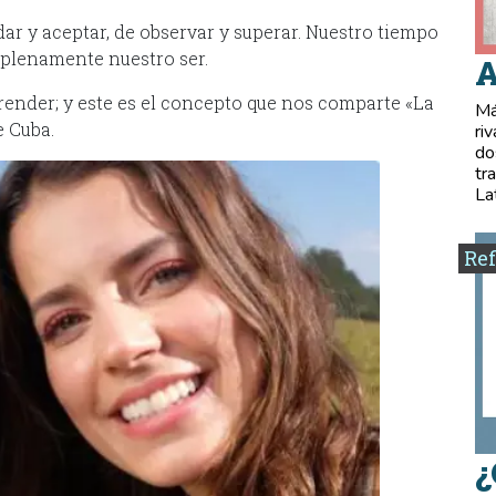
 dar y aceptar, de observar y superar. Nuestro tiempo
 plenamente nuestro ser.
A
ender; y este es el concepto que nos comparte «La
Má
e Cuba.
ri
do
tr
La
Ref
¿