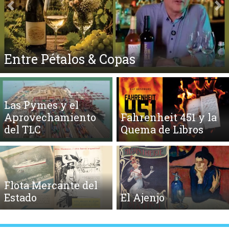
Anterior
Si
El Ego y el Amor Extendidos
Las Pymes y el
Aprovechamiento
Fahrenheit 451 y la
del TLC
Quema de Libros
Flota Mercante del
Estado
El Ajenjo