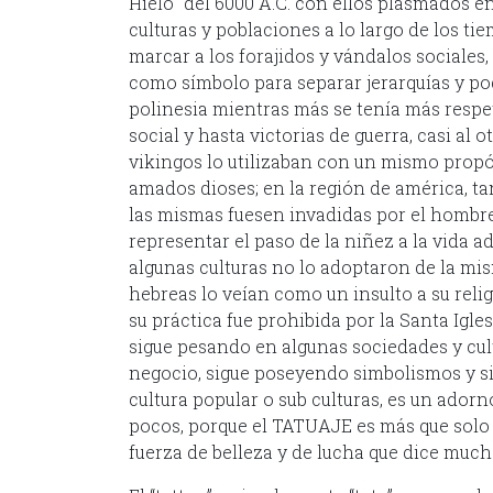
Hielo” del 6000 A.C. con ellos plasmados en
culturas y poblaciones a lo largo de los tie
marcar a los forajidos y vándalos sociales
como símbolo para separar jerarquías y pod
polinesia mientras más se tenía más respet
social y hasta victorias de guerra, casi al 
vikingos lo utilizaban con un mismo prop
amados dioses; en la región de américa, ta
las mismas fuesen invadidas por el hombr
representar el paso de la niñez a la vida a
algunas culturas no lo adoptaron de la mi
hebreas lo veían como un insulto a su relig
su práctica fue prohibida por la Santa Igle
sigue pesando en algunas sociedades y cul
negocio, sigue poseyendo simbolismos y si
cultura popular o sub culturas, es un adorn
pocos, porque el TATUAJE es más que solo t
fuerza de belleza y de lucha que dice much