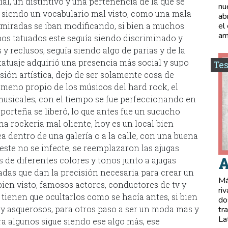
ial, un distintivo y una pertenencia de la que se
nu
ó siendo un vocabulario mal visto, como una mala
ab
 miradas se iban modificando, si bien a muchos
el
ar
pos tatuados este seguía siendo discriminado y
y reclusos, seguía siendo algo de parias y de la
tatuaje adquirió una presencia más social y supo
Tes
ón artística, dejo de ser solamente cosa de
ómeno propio de los músicos del hard rock, el
 musicales; con el tiempo se fue perfeccionando en
 porteña se liberó, lo que antes fue un sucucho
na rockeria mal oliente, hoy es un local bien
a dentro de una galería o a la calle, con una buena
ste no se infecte; se reemplazaron las ajugas
A
s de diferentes colores y tonos junto a ajugas
adas que dan la precisión necesaria para crear un
Má
s bien visto, famosos actores, conductores de tv y
ri
 tienen que ocultarlos como se hacía antes, si bien
do
 y asquerosos, para otros paso a ser un moda mas y
tr
La
a algunos sigue siendo ese algo más, ese