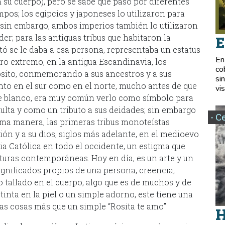
 su cuerpo), pero se sabe que pasó por diferentes
mpos; los egipcios y japoneses lo utilizaron para
, sin embargo, ambos imperios también lo utilizaron
er; para las antiguas tribus que habitaron la
E
ó se le daba a esa persona, representaba un estatus
En
otro extremo, en la antigua Escandinavia, los
co
ósito, conmemorando a sus ancestros y a sus
si
nto en el sur como en el norte, mucho antes de que
vis
e blanco, era muy común verlo como símbolo para
dulta y como un tributo a sus deidades; sin embargo
- C
sma manera, las primeras tribus monoteístas
ión y a su dios, siglos más adelante, en el medioevo
sia Católica en todo el occidente, un estigma que
turas contemporáneas. Hoy en día, es un arte y un
gnificados propios de una persona, creencia,
o tallado en el cuerpo, algo que es de muchos y de
inta en la piel o un simple adorno, este tiene una
as cosas más que un simple “Rosita te amo”.
H