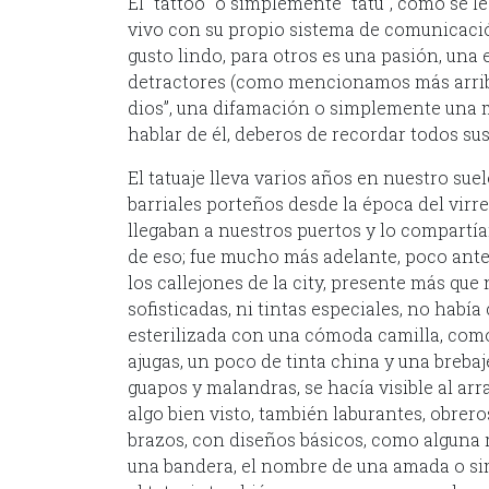
El “tattoo” o simplemente “tatu”, como se l
vivo con su propio sistema de comunicació
gusto lindo, para otros es una pasión, una 
detractores (como mencionamos más arriba)
dios”, una difamación o simplemente una 
hablar de él, deberos de recordar todos su
El tatuaje lleva varios años en nuestro suel
barriales porteños desde la época del vir
llegaban a nuestros puertos y lo compartía
de eso; fue mucho más adelante, poco antes
los callejones de la city, presente más que
sofisticadas, ni tintas especiales, no habí
esterilizada con una cómoda camilla, com
ajugas, un poco de tinta china y una breba
guapos y malandras, se hacía visible al arr
algo bien visto, también laburantes, obrer
brazos, con diseños básicos, como alguna r
una bandera, el nombre de una amada o si