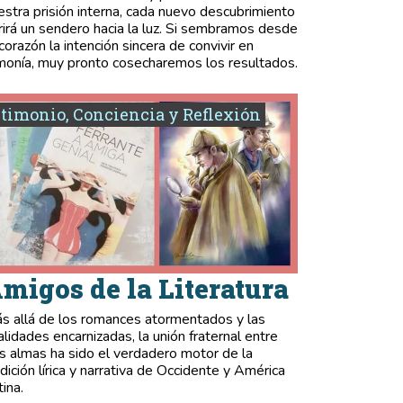
estra prisión interna, cada nuevo descubrimiento
rirá un sendero hacia la luz. Si sembramos desde
 corazón la intención sincera de convivir en
monía, muy pronto cosecharemos los resultados.
timonio, Conciencia y Reflexión
migos de la Literatura
s allá de los romances atormentados y las
validades encarnizadas, la unión fraternal entre
s almas ha sido el verdadero motor de la
adición lírica y narrativa de Occidente y América
tina.