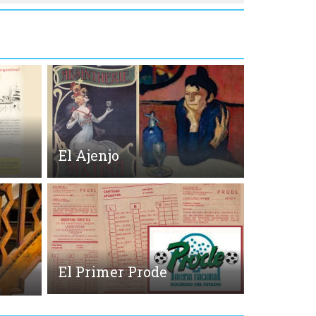
El Ajenjo
El Primer Prode
o