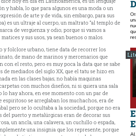
e dice hoy en día en Latinoamérica, es un lenguaje
D
n y habla, lo que para algunos es una moda o un
Or
expresión de arte y de vida, sin embargo, para sus
un
 es un ultraje al cuerpo, un maltrato “al templo de
nu
marca de vergüenza y odio; porque si vamos a
qu
s matices y sus usos, ya sean buenos o malos.
re
o y folclore urbano, tiene data de recorrer los
Lit
reinato, de mano de marinos y mercenarios que
n con el resto, pero es muy poca la data que se sabe
 de mediados del siglo XX, que el tatu se hizo en
 nada en las clases bajas; no había maquinas
a carpetas con muchos diseños, ni si quiera una sala
o lo hay ahora, en ese momento con un par de
je espiritoso se arreglaban los muchachos, era de
abal pero se lo ocultaba a la sociedad, porque no era
E
os del puerto y metalúrgicas eran de decorar sus
E
osa, un ancla, una calavera, un cuchillo o espada,
mplemente una insignia que los represente, porque
Al