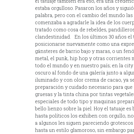
el tatuaje también era eso, era una credenc
estaba orgulloso. Pasaron los años y sigui
palabra, pero con el cambio del mundo las
comenzaba a agradarle la idea de los cuer
tratado como cosa de rebeldes, pandilleros 
clandestinidad. En los últimos 30 años el 
posicionarse nuevamente como una expresi
gánsteres de barrio bajo y maras, o un fen
metal, el punk, hip hop y otras corrientes
todo el mundo y en nuestro país; en la city
oscuro al fondo de una galería junto a algu
iluminado y con olor crema de cacao, ya se
preparación y cuidado necesario para que e
gruesas y la tinta china por tintas vegetale
especiales de todo tipo y maquinas prepar
bello lienzo sobre la piel. Hoy el tatuaje e
hasta políticos los exhiben con orgullo, no
a algunos les siguen pareciendo grotescos
hasta un estilo glamoroso, sin embargo par