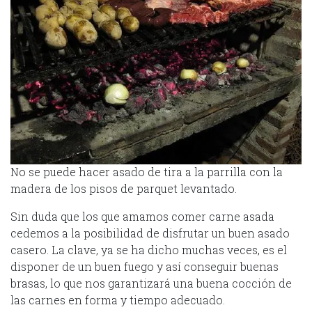
No se puede hacer asado de tira a la parrilla con la
madera de los pisos de parquet levantado.
Sin duda que los que amamos comer carne asada
cedemos a la posibilidad de disfrutar un buen asado
casero. La clave, ya se ha dicho muchas veces, es el
disponer de un buen fuego y así conseguir buenas
brasas, lo que nos garantizará una buena cocción de
las carnes en forma y tiempo adecuado.