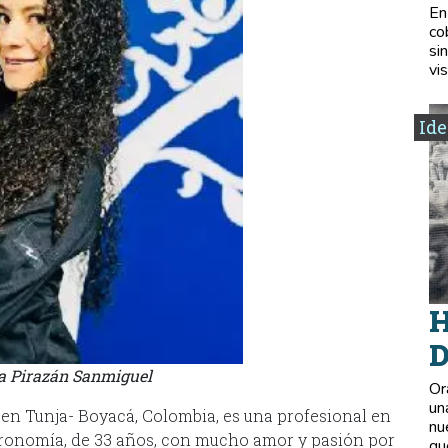
En
co
si
vis
Ide
H
D
a Pirazán Sanmiguel
Or
un
en Tunja- Boyacá, Colombia, es una profesional en
nu
stronomía, de 33 años, con mucho amor y pasión por
qu