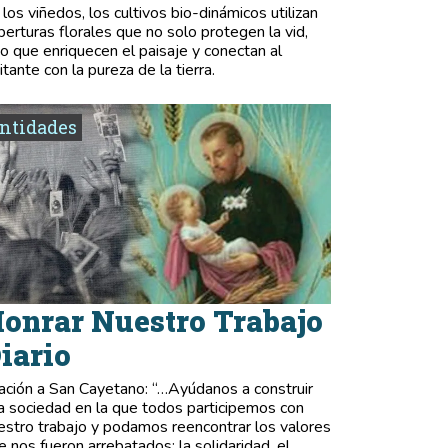
 los viñedos, los cultivos bio-dinámicos utilizan
berturas florales que no solo protegen la vid,
no que enriquecen el paisaje y conectan al
itante con la pureza de la tierra.
ntidades
onrar Nuestro Trabajo
iario
ación a San Cayetano: “…Ayúdanos a construir
a sociedad en la que todos participemos con
estro trabajo y podamos reencontrar los valores
e nos fueron arrebatados: la solidaridad, el