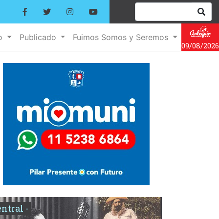
no
Publicado
Fuimos Somos y Seremos
09/08/2026
entral -