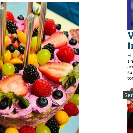
V
I
El
si
ac
su
to
Se