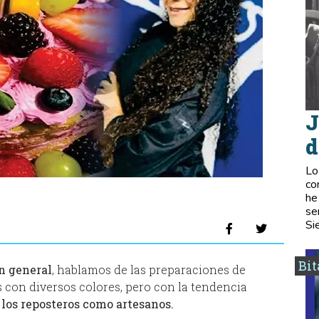
J
d
Lo
co
he
se
Si
Bi
en general
, hablamos de las preparaciones de
as con diversos colores, pero con la tendencia
a los reposteros como artesanos.