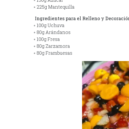
◦ 225g Mantequilla
Ingredientes para el Relleno y Decoració
◦ 100g Uchuva
◦ 80g Arándanos
◦ 100g Fresa
◦ 80g Zarzamora
◦ 80g Frambuesas