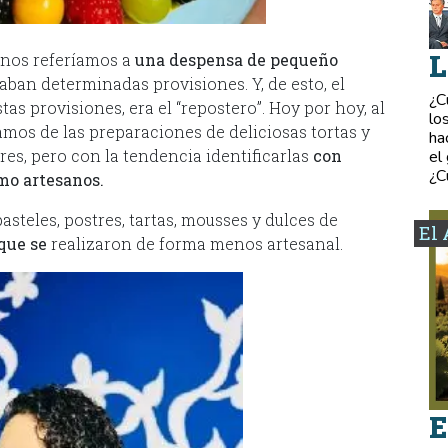
L
nos referíamos a
una despensa de pequeño
an determinadas provisiones. Y, de esto, el
¿C
tas provisiones, era el “repostero”. Hoy por hoy, al
lo
amos de las preparaciones de deliciosas tortas y
ha
res, pero con la tendencia identificarlas
con
el
¿C
omo artesanos.
asteles, postres, tartas, mousses y dulces de
El 
 que se
realizaron de forma menos artesanal.
E