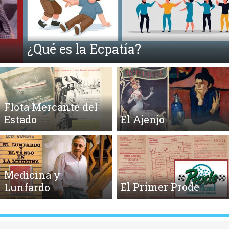
Anterior
Si
¿Qué es la Ecpatía?
Flota Mercante del
Estado
El Ajenjo
Medicina y
El Primer Prode
Lunfardo