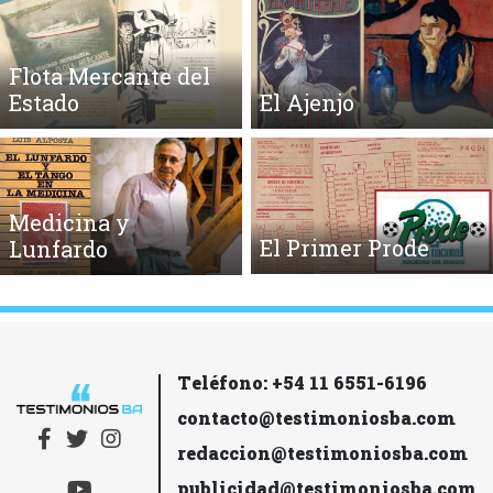
Flota Mercante del
Estado
El Ajenjo
Medicina y
El Primer Prode
Lunfardo
Teléfono: +54 11 6551-6196
contacto@testimoniosba.com
redaccion@testimoniosba.com
publicidad@testimoniosba.com