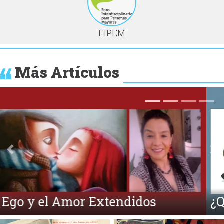
FIPEM
Más Artículos
Anterior
Si
¿Qué es la Ecpatía?