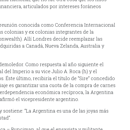
inanciera, articulados por intereses foráneos
a reunión conocida como Conferencia Internacional
s colonias y ex colonias integrantes de la
wealth). Allí Londres decide reemplazar las
dquiridas a Canadá, Nueva Zelanda, Australia y
 demoledor. Como respuesta al año siguiente el
l del Imperio a su vice Julio A. Roca (h) y el
 Éste último, recibiría el título de “Sire” concedido
viaje es garantizar una cuota de la compra de carnes
nterdependencia económica recíproca, la Argentina
 afirmó el vicepresidente argentino.
 sostiene: “La Argentina es una de las joyas más
tad”.
ca – Runciman, al que el ensayista y militante