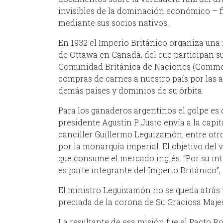
invisibles de la dominación económico – f
mediante sus socios nativos.
En 1932 el Imperio Británico organiza un
de Ottawa en Canadá, del que participan su
Comunidad Británica de Naciones (Common
compras de carnes a nuestro país por las a
demás países y dominios de su órbita.
Para los ganaderos argentinos el golpe es
presidente Agustín P. Justo envía a la capita
canciller Guillermo Leguizamón, entre otros.
por la monarquía imperial. El objetivo del 
que consume el mercado inglés. “Por su i
es parte integrante del Imperio Británico”,
El ministro Leguizamón no se queda atrás y
preciada de la corona de Su Graciosa Majes
La resultante de esa misión fue el Pacto Ro