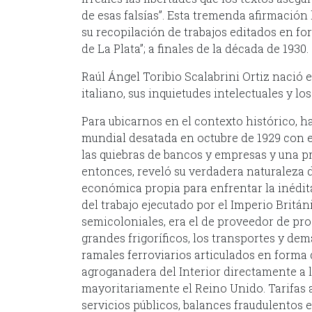
de esas falsías”. Esta tremenda afirmación l
su recopilación de trabajos editados en form
de La Plata”; a finales de la década de 1930.
Raúl Ángel Toribio Scalabrini Ortiz nació e
italiano, sus inquietudes intelectuales y l
Para ubicarnos en el contexto histórico, h
mundial desatada en octubre de 1929 con el
las quiebras de bancos y empresas y una p
entonces, reveló su verdadera naturaleza 
económica propia para enfrentar la inédita 
del trabajo ejecutado por el Imperio Britán
semicoloniales, era el de proveedor de pro
grandes frigoríficos, los transportes y dem
ramales ferroviarios articulados en forma
agroganadera del Interior directamente a l
mayoritariamente el Reino Unido. Tarifas ab
servicios públicos, balances fraudulentos