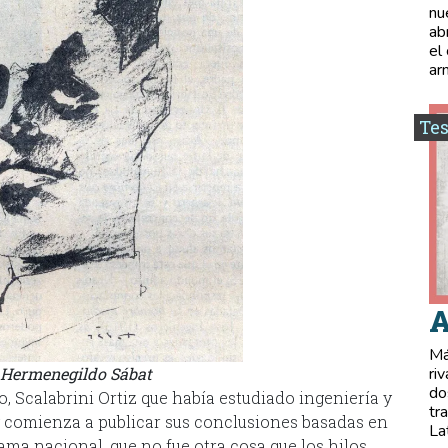
nu
ab
el
ar
Tes
A
Má
– Hermenegildo Sábat
ri
do
 Scalabrini Ortiz que había estudiado ingeniería y
tr
y comienza a publicar sus conclusiones basadas en
La
ma nacional, que no fue otra cosa que los hilos