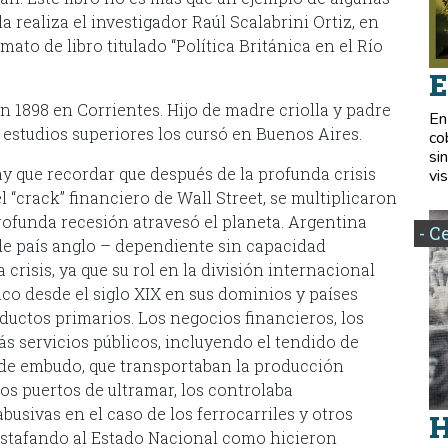
a realiza el investigador Raúl Scalabrini Ortiz, en
ato de libro titulado “Política Británica en el Río
E
n 1898 en Corrientes. Hijo de madre criolla y padre
En
os estudios superiores los cursó en Buenos Aires.
co
si
ay que recordar que después de la profunda crisis
vis
 “crack” financiero de Wall Street, se multiplicaron
rofunda recesión atravesó el planeta. Argentina
- C
de país anglo – dependiente sin capacidad
crisis, ya que su rol en la división internacional
ico desde el siglo XIX en sus dominios y países
ductos primarios. Los negocios financieros, los
ás servicios públicos, incluyendo el tendido de
 de embudo, que transportaban la producción
os puertos de ultramar, los controlaba
usivas en el caso de los ferrocarriles y otros
H
 estafando al Estado Nacional como hicieron