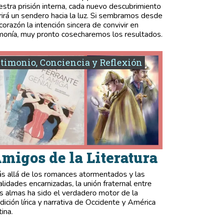
estra prisión interna, cada nuevo descubrimiento
rirá un sendero hacia la luz. Si sembramos desde
 corazón la intención sincera de convivir en
monía, muy pronto cosecharemos los resultados.
timonio, Conciencia y Reflexión
migos de la Literatura
s allá de los romances atormentados y las
validades encarnizadas, la unión fraternal entre
s almas ha sido el verdadero motor de la
adición lírica y narrativa de Occidente y América
tina.