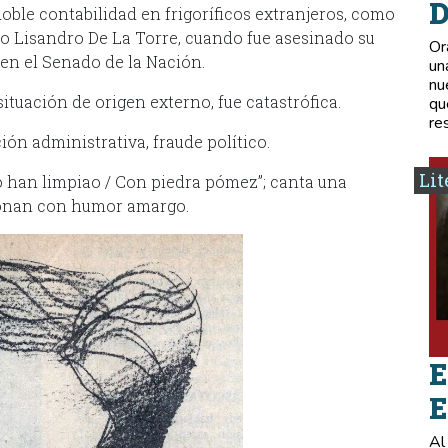
D
oble contabilidad en frigoríficos extranjeros, como
o Lisandro De La Torre, cuando fue asesinado su
Or
en el Senado de la Nación.
un
nu
ituación de origen externo, fue catastrófica.
qu
re
ón administrativa, fraude político.
Lit
 han limpiao / Con piedra pómez”; canta una
tonan con humor amargo.
E
E
Al