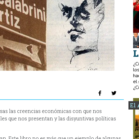
L
¿C
lo
ha
el
¿C
El 
alsas las creencias económicas con que nos
es que nos presentan y las disyuntivas políticas
uran. Este libro no es más que un ejemplo de algunas