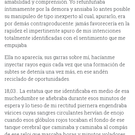
amabilidad y comprensión. Yo refunfuñaba
íntimamente por la demora y ansiaba lo antes posible
su manipuleo de tipo inexperto al cual, apurarlo, era
por demás contraproducente: jamás favorecería en la
rapidez el impertinente apuro de mis intenciones
totalmente identificadas con el sentimiento que me
empujaba.
Ella no aparecía; sus garras sobre mí, hacíanme
inyectar rayos equis cada vez que una formación de
subtes se detenía una vez más, en ese andén
reciclado de oportunidades.
18,03… La estatua que me identificaba en medio de esa
muchedumbre se afiebraba durante esos minutos de
espera y lo tieso de mi rectitud piernera engendraba
várices cuyas sangres circulantes hervían de enojo
cuando esos glóbulos rojos tocaban el fondo de ese
tanque cerebral que caminaba y caminaba al compás
de ese reloj que marcaba horas y minutos voladores