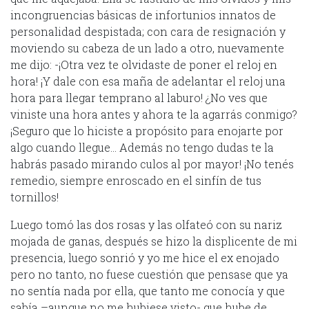
incongruencias básicas de infortunios innatos de
personalidad despistada; con cara de resignación y
moviendo su cabeza de un lado a otro, nuevamente
me dijo: -¡Otra vez te olvidaste de poner el reloj en
hora! ¡Y dale con esa maña de adelantar el reloj una
hora para llegar temprano al laburo! ¿No ves que
viniste una hora antes y ahora te la agarrás conmigo?
¡Seguro que lo hiciste a propósito para enojarte por
algo cuando llegue… Además no tengo dudas te la
habrás pasado mirando culos al por mayor! ¡No tenés
remedio, siempre enroscado en el sinfín de tus
tornillos!
Luego tomó las dos rosas y las olfateó con su nariz
mojada de ganas, después se hizo la displicente de mi
presencia, luego sonrió y yo me hice el ex enojado
pero no tanto, no fuese cuestión que pensase que ya
no sentía nada por ella, que tanto me conocía y que
sabía –aunque no me hubiese visto- que hube de