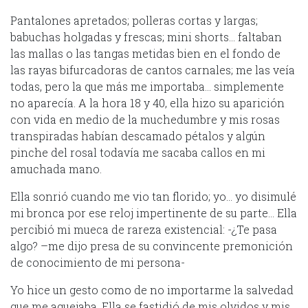
Pantalones apretados; polleras cortas y largas;
babuchas holgadas y frescas; mini shorts… faltaban
las mallas o las tangas metidas bien en el fondo de
las rayas bifurcadoras de cantos carnales; me las veía
todas, pero la que más me importaba… simplemente
no aparecía. A la hora 18 y 40, ella hizo su aparición
con vida en medio de la muchedumbre y mis rosas
transpiradas habían descamado pétalos y algún
pinche del rosal todavía me sacaba callos en mi
amuchada mano.
Ella sonrió cuando me vio tan florido; yo… yo disimulé
mi bronca por ese reloj impertinente de su parte… Ella
percibió mi mueca de rareza existencial: -¿Te pasa
algo? –me dijo presa de su convincente premonición
de conocimiento de mi persona-
Yo hice un gesto como de no importarme la salvedad
que me aquejaba. Ella se fastidió de mis olvidos y mis