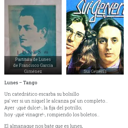
Partitura de Lunes
de Francisco García
Giménez
Sui Generis
Lunes – Tango
Un catedrático escarba su bolsillo
pa’ ver si un níquel le alcanza pa’ un completo…
Ayer -¡qué dulce!-, la fija del potrillo;
hoy -¡qué vinagre!-, rompiendo los boletos…
El almanaque nos bate que es lunes,