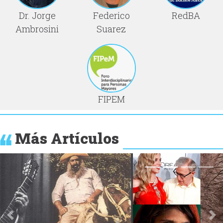
Dr. Jorge
Federico
RedBA
Ambrosini
Suarez
FIPEM
Más Artículos
Anterior
Si