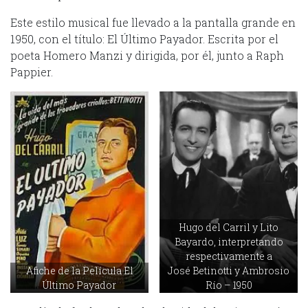
Este estilo musical fue llevado a la pantalla grande en
1950, con el título: El Último Payador. Escrita por el
poeta Homero Manzi y dirigida, por él, junto a Raph
Pappier.
Hugo del Carril y Lito
Bayardo, interpretando
respectivamente a
Afiche de la Película El
José Betinotti y Ambrosio
Último Payador
Río – 1950