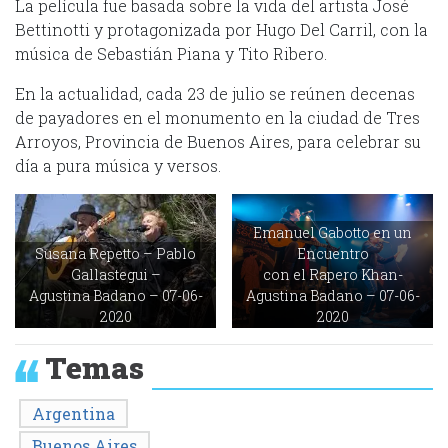
La película fue basada sobre la vida del artista José
Bettinotti y protagonizada por Hugo Del Carril, con la
música de Sebastián Piana y Tito Ribero.
En la actualidad, cada 23 de julio se reúnen decenas
de payadores en el monumento en la ciudad de Tres
Arroyos, Provincia de Buenos Aires, para celebrar su
día a pura música y versos.
Emanuel Gabotto en un
Susana Repetto – Pablo
Encuentro
Gallastegui –
con el Rapero Khan-
Agustina Badano – 07-06-
Agustina Badano – 07-06-
2020
2020
Temas
Argentina
Buenos Aires