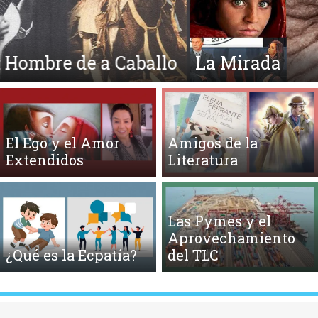
La Mirada
El Ego y el Amor
Amigos de la
Extendidos
Literatura
Las Pymes y el
Aprovechamiento
¿Qué es la Ecpatía?
del TLC