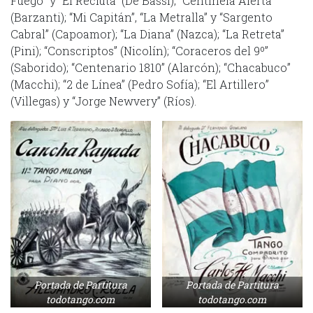
Fuego” y “El Recluta” (De Bassi); “Centinela Alerta”
(Barzanti); “Mi Capitán”, “La Metralla” y “Sargento
Cabral” (Capoamor); “La Diana” (Nazca); “La Retreta”
(Pini); “Conscriptos” (Nicolín); “Coraceros del 9º”
(Saborido); “Centenario 1810” (Alarcón); “Chacabuco”
(Macchi); “2 de Línea” (Pedro Sofía); “El Artillero”
(Villegas) y “Jorge Newvery” (Ríos).
Portada de Partitura
Portada de Partitura
todotango.com
todotango.com