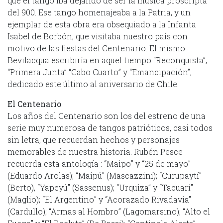
que el tango iba dejando de ser la música proscripta
del 900. Ese tango homenajeaba a la Patria, y un
ejemplar de esta obra era obsequiado a la Infanta
Isabel de Borbón, que visitaba nuestro país con
motivo de las fiestas del Centenario. El mismo
Bevilacqua escribiría en aquel tiempo “Reconquista”,
“Primera Junta” “Cabo Cuarto” y “Emancipación”,
dedicado este último al aniversario de Chile.
El Centenario
Los años del Centenario son los del estreno de una
serie muy numerosa de tangos patrióticos, casi todos
sin letra, que recuerdan hechos y personajes
memorables de nuestra historia. Rubén Pesce
recuerda esta antología : “Maipo” y “25 de mayo”
(Eduardo Arolas); “Maipú” (Mascazzini); “Curupaytí”
(Berto), “Yapeyú” (Sassenus); “Urquiza” y “Tacuarí”
(Maglio); “El Argentino” y “Acorazado Rivadavia”
(Cardullo); “Armas al Hombro” (Lagomarsino); “Alto el