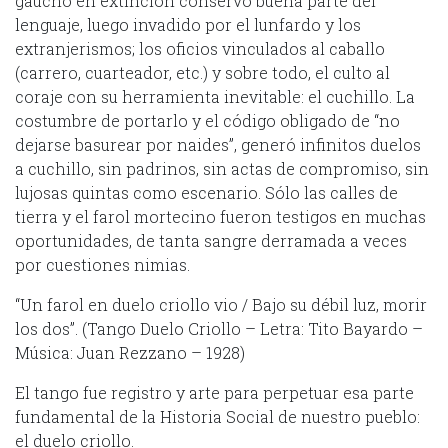
gaucho en extinción conservó buena parte del
lenguaje, luego invadido por el lunfardo y los
extranjerismos; los oficios vinculados al caballo
(carrero, cuarteador, etc.) y sobre todo, el culto al
coraje con su herramienta inevitable: el cuchillo. La
costumbre de portarlo y el código obligado de “no
dejarse basurear por naides”, generó infinitos duelos
a cuchillo, sin padrinos, sin actas de compromiso, sin
lujosas quintas como escenario. Sólo las calles de
tierra y el farol mortecino fueron testigos en muchas
oportunidades, de tanta sangre derramada a veces
por cuestiones nimias.
“Un farol en duelo criollo vio / Bajo su débil luz, morir
los dos”. (Tango Duelo Criollo – Letra: Tito Bayardo –
Música: Juan Rezzano – 1928)
El tango fue registro y arte para perpetuar esa parte
fundamental de la Historia Social de nuestro pueblo:
el duelo criollo.