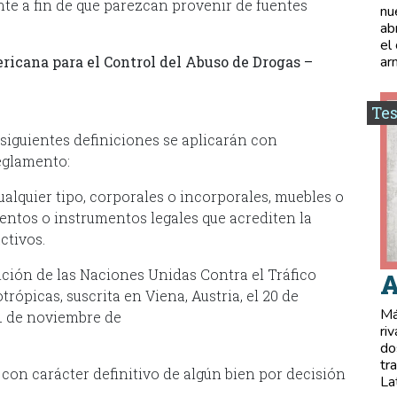
nte a fin de que parezcan provenir de fuentes
nu
ab
el
icana para el Control del Abuso de Drogas –
ar
Tes
 siguientes definiciones se aplicarán con
exto del presente reglamento:
cualquier tipo, corporales o incorporales, muebles o
mentos o instrumentos legales que acrediten la
ctivos.
ción de las Naciones Unidas Contra el Tráfico
A
trópicas, suscrita en Viena, Austria, el 20 de
Má
11 de noviembre de
ri
do
tr
 con carácter definitivo de algún bien por decisión
La
idad competente.