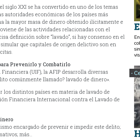
 el siglo XXI se ha convertido en uno de los temas
as autoridades económicas de los países más
na la mayor masa de dinero obtenido ilícitamente e
E
oviene de las actividades relacionadas con el
cisa definición sobre “lavado”, si hay consenso en el
En
co
 simular que capitales de origen delictivo son en
si
citas.
vis
para Prevenirlo y Combatirlo
inanciera (UIF), la AFIP desarrolla diversas
- C
elito comúnmente llamado? lavado de dinero».
 los distintos países en materia de lavado de
ción Financiera Internacional contra el Lavado de
Dinero
anismo encargado de prevenir e impedir este delito;
H
rmativos; más…