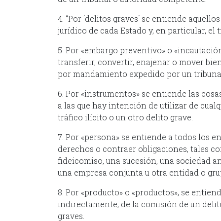
4. “Por ´delitos graves´ se entiende aquell
jurídico de cada Estado y, en particular, el t
5. Por «embargo preventivo» o «incautació
transferir, convertir, enajenar o mover bie
por mandamiento expedido por u
6. Por «instrumentos» se entiende las cosas
a las que hay intención de utilizar de cual
tráfico ilícito o un otro
7. Por «persona» se entiende a todos los en
derechos o contraer obligaciones, tales c
fideicomiso, una sucesión, una sociedad an
una empresa conjunta u otra entidad o gr
8. Por «producto» o «productos», se entien
indirectamente, de la comisión de un delito 
grav