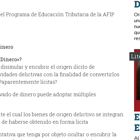
D
el Programa de Educación Tributaria de la AFIP
Or
un
nu
qu
re
Dinero
Lit
 Dinero»?
isimular y encubrir el origen ilícito de
idades delictivas con la finalidad de convertirlos
 ?aparentemente lícitas?.
avado de dinero puede adoptar múltiples
 el cual los bienes de origen delictivo se integran
E
 de haberse obtenido en forma lícita
E
ntativa que tenga por objeto ocultar o encubrir la
Al