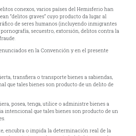
delitos conexos, varios países del Hemisferio han
an “delitos graves” cuyo producto da lugar al
s, tráfico de seres humanos (incluyendo inmigrantes
, pornografía, secuestro, extorsión, delitos contra la
rismo y fraude.
os enunciados en la Convención y en el presente
erta, transfiera o transporte bienes a sabiendas,
al que tales bienes son producto de un delito de
os delitos graves.
era, posea, tenga, utilice o administre bienes a
ia intencional que tales bienes son producto de un
 u otros delitos graves.
te, encubra o impida la determinación real de la