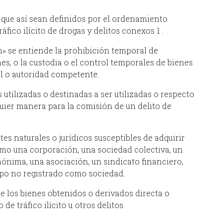
os que así sean definidos por el ordenamiento
ráfico ilícito de drogas y delitos conexos 1 .
n» se entiende la prohibición temporal de
nes, o la custodia o el control temporales de bienes
n tribunal o autoridad competente.
 utilizadas o destinadas a ser utilizadas o respecto
quier manera para la comisión de un delito de
 delito grave.
tes naturales o jurídicos susceptibles de adquirir
omo una corporación, una sociedad colectiva, un
ónima, una asociación, un sindicato financiero,
upo no registrado como sociedad.
de los bienes obtenidos o derivados directa o
de tráfico ilícito u otros delitos
es.