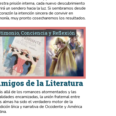
estra prisión interna, cada nuevo descubrimiento
rirá un sendero hacia la luz. Si sembramos desde
 corazón la intención sincera de convivir en
monía, muy pronto cosecharemos los resultados.
timonio, Conciencia y Reflexión
migos de la Literatura
s allá de los romances atormentados y las
validades encarnizadas, la unión fraternal entre
s almas ha sido el verdadero motor de la
adición lírica y narrativa de Occidente y América
tina.