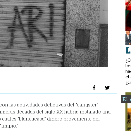
L
¿C
lo
ha
el
¿C
El 
con las actividades delictivas del “gangster”
imeras décadas del siglo XX habría instalado una
 cuales “blanqueaba” dinero proveniente del
“limpio.”