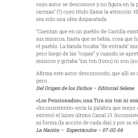
cuyo autor se desconoce y no figura en la po
rarezas” (?) cuyo título llama la atención
sea sólo una idea disparatada.
“Cuentan que en un pueblo de Castilla exi
sus músicos, hasta que se bebía, cosa que 
el pueblo. La banda tocaba “de entrada” m
pero luego de las “copas” y cuando se apretab
músicos y gritaba “sin ton (tono) ni son (s
Afirma este autor desconocido, que allí se
pero…
Del Origen de los Dichos – Editorial Selene
«Los Pensionados», una Tira sin ton ni so
«Inconsistente» sería la palabra que mejor
estrenó el lunes último Canal 13. Inconsis
su forma (la acción de cada día) y por su e
La Nación – Espectáculos – 07-02-04