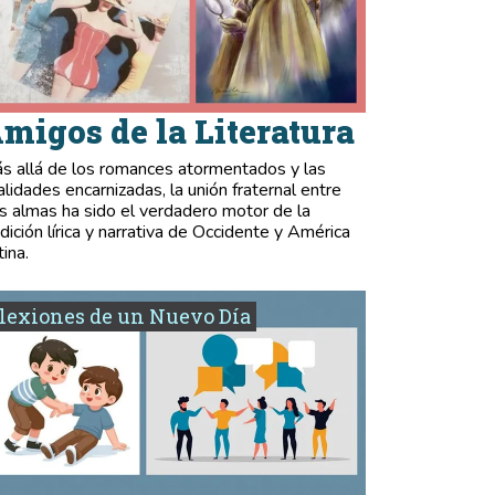
migos de la Literatura
s allá de los romances atormentados y las
validades encarnizadas, la unión fraternal entre
s almas ha sido el verdadero motor de la
adición lírica y narrativa de Occidente y América
tina.
lexiones de un Nuevo Día