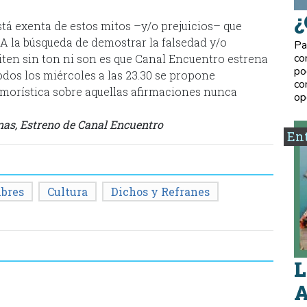
¿
stá exenta de estos mitos –y/o prejuicios– que
A la búsqueda de demostrar la falsedad y/o
Pa
co
iten sin ton ni son es que Canal Encuentro estrena
po
dos los miércoles a las 23.30 se propone
co
morística sobre aquellas afirmaciones nunca
op
nas, Estreno de Canal Encuentro
Ent
bres
Cultura
Dichos y Refranes
L
A