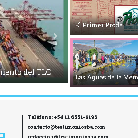
El Primer Prode
Siguiente
do
Las Aguas de la Mem
Teléfono: +54 11 6551-6196
contacto@testimoniosba.com
redaccion@testimoniosba.com