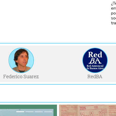
¿T
en
po
so
tr
Federico Suarez
RedBA