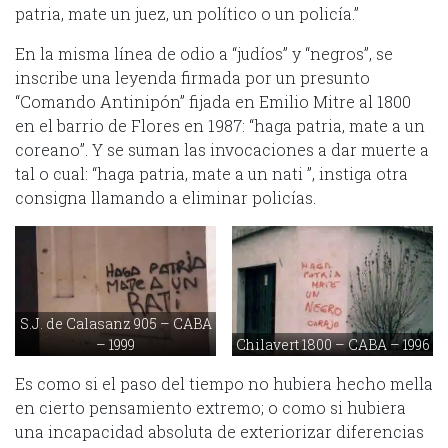
patria, mate un juez, un político o un policía.”
En la misma línea de odio a “judíos” y “negros”, se
inscribe una leyenda firmada por un presunto
“Comando Antinipón” fijada en Emilio Mitre al 1800
en el barrio de Flores en 1987: “haga patria, mate a un
coreano”. Y se suman las invocaciones a dar muerte a
tal o cual: “haga patria, mate a un nati ”, instiga otra
consigna llamando a eliminar policías.
S.J. de Calasanz 905 – CABA
– 1999
Chilavert 1800 – CABA – 1996
Es como si el paso del tiempo no hubiera hecho mella
en cierto pensamiento extremo; o como si hubiera
una incapacidad absoluta de exteriorizar diferencias