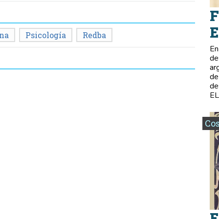
F
E
na
Psicología
Redba
En
de
ar
de
de
E
Co
E