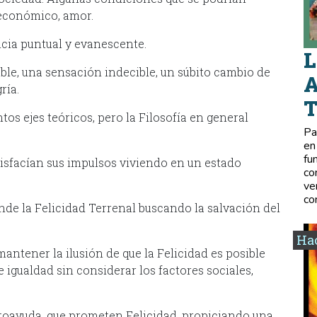
 económico, amor.
cia puntual y evanescente.
L
ble, una sensación indecible, un súbito cambio de
A
ría.
tos ejes teóricos, pero la Filosofía en general
Pa
en
fu
tisfacían sus impulsos viviendo en un estado
co
ve
co
nde la Felicidad Terrenal buscando la salvación del
Hac
mantener la ilusión de que la Felicidad es posible
igualdad sin considerar los factores sociales,
utoayuda, que prometen Felicidad, propiciando una