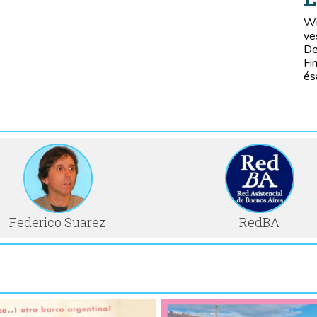
Wi
ve
De
Fi
és
Federico Suarez
RedBA