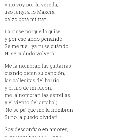
y no voy por la vereda;
uso funyi a lo Maxera,
calzo bota militar…
La quise porque la quise
y por eso ando penando;
Se me fue… ya ni se cuándo…
Ni sé cuándo volverá…
Me la nombran las guitarras
cuando dicen su canción,
las callecitas del barrio
y el filo de mi facón.
me la nombran las estrellas
y el viento del arrabal;
¡No se pa’ que me la nombran
Si no la puedo olvidar!
Soy desconfiao en amores,
y soy confiao en el juego;