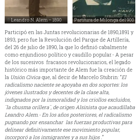
Leandro N. Alem – 1890
Partitura de Milonga del 900
Participó en las Juntas revolucionarias de 1890,1891 y
1893, pero fue la Revolución del Parque de Artillería,
del 26 de julio de 1890, la que lo definió cabalmente
como enjundioso político y caudillo popular.- A pesar
de los sucesivos fracasos revolucionarios, el legado
histórico más importante de Alem fue la creación de
la
Unión Cívica
que, al decir de Marcelo Stubrin: “
El
radicalismo naciente se apoyaba en dos soportes: los
jóvenes ilustrados y decentes de la clase alta,
indignados por la inmoralidad y los criollos excluidos,
¨la chusma orillera¨, de origen Alsinista que acaudillaba
Leandro Alem.- En los años posteriores, el radicalismo
pugnando por ensanchar las fuerzas productivas para
delinear definitivamente ese movimiento popular,
incorporó a los inmigrantes y a sus hijos .
”