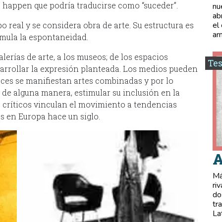
o happen que podría traducirse como “suceder”.
nu
ab
 real y se considera obra de arte. Su estructura es
el
ar
timula la espontaneidad.
lerías de arte, a los museos; de los espacios
Tes
esarrollar la expresión planteada. Los medios pueden
 veces se manifiestan artes combinadas y por lo
y de alguna manera, estimular su inclusión en la
 críticos vinculan el movimiento a tendencias
s en Europa hace un siglo.
A
Má
ri
do
tr
La