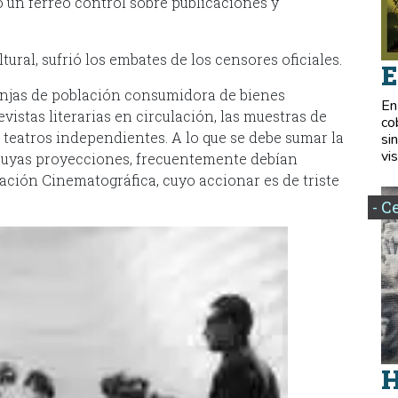
ló un férreo control sobre publicaciones y
tural, sufrió los embates de los censores oficiales.
E
anjas de población consumidora de bienes
En
vistas literarias en circulación, las muestras de
co
 teatros independientes. A lo que se debe sumar la
si
vis
 cuyas proyecciones, frecuentemente debían
ación Cinematográfica, cuyo accionar es de triste
- C
H