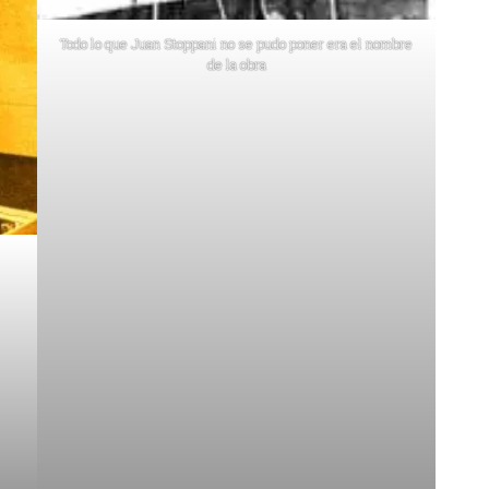
Todo lo que Juan Stoppani no se pudo poner era el nombre
de la obra