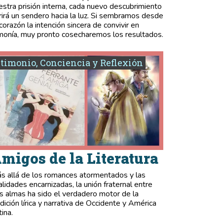
estra prisión interna, cada nuevo descubrimiento
rirá un sendero hacia la luz. Si sembramos desde
 corazón la intención sincera de convivir en
monía, muy pronto cosecharemos los resultados.
timonio, Conciencia y Reflexión
migos de la Literatura
s allá de los romances atormentados y las
validades encarnizadas, la unión fraternal entre
s almas ha sido el verdadero motor de la
adición lírica y narrativa de Occidente y América
tina.