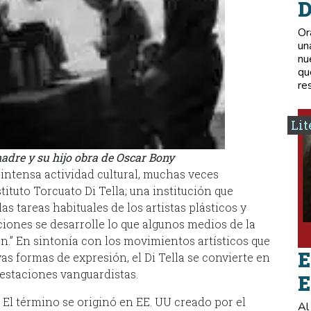
D
Or
un
nu
qu
re
Lit
adre y su hijo obra de Oscar Bony
 intensa actividad cultural, muchas veces
tituto Torcuato Di Tella; una institución que
as tareas habituales de los artistas plásticos y
ciones se desarrolle lo que algunos medios de la
.” En sintonía con los movimientos artísticos que
E
s formas de expresión, el Di Tella se convierte en
festaciones vanguardistas.
E
El término se originó en EE. UU creado por el
Al