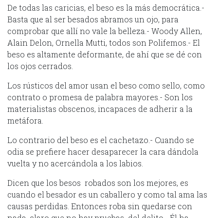
De todas las caricias, el beso es la más democrática.-
Basta que al ser besados abramos un ojo, para
comprobar que allí no vale la belleza.- Woody Allen,
Alain Delon, Ornella Mutti, todos son Polifemos.- El
beso es altamente deformante, de ahí que se dé con
los ojos cerrados.
Los rústicos del amor usan el beso como sello, como
contrato o promesa de palabra mayores.- Son los
materialistas obscenos, incapaces de adherir a la
metáfora.
Lo contrario del beso es el cachetazo.- Cuando se
odia se prefiere hacer desaparecer la cara dándola
vuelta y no acercándola a los labios.
Dicen que los besos robados son los mejores, es
cuando el besador es un caballero y como tal ama las
causas perdidas. Entonces roba sin quedarse con
nada, claro que no hay pruebas del delito.- Él ha